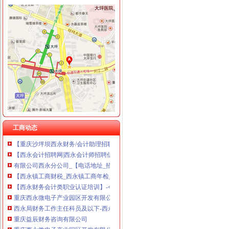
西永财务公司
投资人物：汇集了国内外的投资精英_第9页_投资界
重庆路桥股份有限公司-黄金频道-和讯网
上市公司财务风险盘点：房地产等行业成重灾区-数据-重庆乐居网
重庆融玖电缆有限公司招聘信息_电话_地址-智联招聘
重庆西永综合保税区设立有关况新闻发布会
苏州西永资产管理有限公司_【信用信息_诉讼信息_财务信息_注册信息
【重庆沙坪坝西永财务/审计/税务招聘网|2018年重庆沙坪坝西永财务/审
工商动态
【重庆沙坪坝西永财务/会计助理招聘网|2018年重庆沙坪坝西永财务/会
【西永会计招聘网|西永会计师招聘信息】-重庆58同城
有限公司西永分公司_【电话地址_招聘信息_注册信息_信用信息_诉
【西永镇工商财税_西永镇工商年检_西永镇工商代办】-58到家
【西永财务会计类职业认证培训】-今题西永财务会计类职业认证培训网
重庆西永微电子产业园区开发有限公司2017年半年度财务报表
西永局财务工作主任科员及以下-西永局-重庆出入境检验检疫局-2014国
重庆益辰财务咨询有限公司
重庆西永微电子产业园区开发有限公司财务管理信息系统招标_第1页_