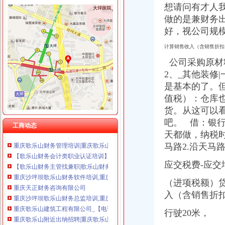
想请问有才人我
做的是兼财务出纳可
好，
视公司规
歌乐山财务公司
歌乐山2014年度农村公路监理招标公告-中国采招网
计算销售收入（含销售折扣
重庆纸用公司_重庆纸用生产厂家_企业公司
公司采购原材
西安到重庆双卧六日游|尊贵奢华游轮之巅|重庆三峡涉外游轮
2、_其他装修
沙坪坝：歌乐山将造“综合养老一条街”-财经频道-华龙网
是基本的了。
【通风柜生产厂家及公司】【通风柜批发市场】-商网
重庆市沙坪坝区歌乐山大道塔陵有限公司沙坪坝营业处_【电话地址_招
值税）：
仓库
【重庆沙坪坝歌乐山财务/会计助理招聘网|2018年重庆沙坪坝歌乐山财
货。从这可以
【歌乐山会计招聘网|歌乐山会计师招聘信息】-重庆58同城
吧。 借：银行
工商动态
重庆歌乐山财务管理培训|重庆歌乐山财务管理培训班报名-重庆比拉网
天都做，纳税
【歌乐山财务会计类职业认证培训】-今题歌乐山财务会计类职业认证
马路2.
沿天马路
【歌乐山财务主管找兼职|歌乐山财务主管兼职简历|歌乐山律师兼职简
重庆沙坪坝歌乐山财务软件培训,重庆沙坪坝歌乐山财务软件培训班,
应交税费-应交
重庆天正财务咨询有限公司
重庆沙坪坝歌乐山财务总监培训,重庆沙坪坝歌乐山财务总监培训班,
（进项税额）贷：
重庆歌乐山建筑工程有限公司_【电话地址_招聘信息_注册信息_信用信
入（含销售折
重庆歌乐山附近出纳招聘|重庆歌乐山附近出纳职位信息汇总|重庆出纳
行驶20米，
【歌乐山企业管理咨询公司】-今题歌乐山企业管理咨询网
【重庆沙坪坝歌乐山财务经理招聘网|2017年重庆沙坪坝歌乐山财务经