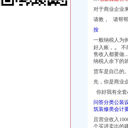
【重庆财务经理_财务经理招聘_重庆融汇温泉产业发展有限公司】-前
对于商业企业
重庆沙坪坝歌乐山财会英语培训,重庆沙坪坝歌乐山财会英语培训班,
重庆宏达水泥制品有限公司
请教， 请帮
歌乐山公司注册哪家便宜-数字英才
重庆门市财务招聘_重庆腾龙体育设施招聘门市财务_重庆腾龙体育设施
按
【歌乐山税务咨询】-今题歌乐山税务咨询网
寻访歌乐山 致敬会计红_成都文理会计学院_新浪博客
一般纳税人为
【中国农业银行股份有限公司重庆沙坪坝歌乐山支行工商信息】-阿土
。
好入账，
不
【重庆歌乐山财务招聘_重庆歌乐山会计人才招聘网_2017年重庆歌乐
售收入都要做.
中国农业银行股份有限公司重庆沙坪坝歌乐山支行联系方式_信用报告_
纳税人余下的
收银员_重庆韵涵餐饮文化有限公司招聘信息—中华英才网
歌乐山队-土耳其自驾之旅财务报告-AA活动-绿野主版-绿野户外网
货车是自己的
富贵万年：关于出售全资子公司资产的公告_富贵万年（）_公
2015年11月27日_歌乐山的哈娃_新浪博客
先，你是商业
广告_凤凰资讯
你好我有全套e
【重庆市沙坪坝区歌乐山机械铸造厂2018新招聘信息】_聘网
歌乐山财务公司
问答分类公装
歌乐山2014年度农村公路监理招标公告-中国采招网
筑装修类会计要
重庆纸用公司_重庆纸用生产厂家_企业公司
西安到重庆双卧六日游|尊贵奢华游轮之巅|重庆三峡涉外游轮
且营业收入10
沙坪坝：歌乐山将造“综合养老一条街”-财经频道-华龙网
个买进卖出的