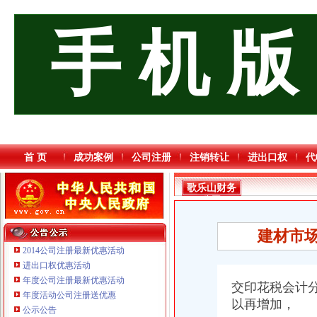
手 机 版
首 页
成功案例
公司注册
注销转让
进出口权
代
歌乐山财务
公司
建材市场
2014公司注册最新优惠活动
进出口权优惠活动
年度公司注册最新优惠活动
交印花税会计
重庆信同广告有限公司 渝沙50万 （工商注册）
年度活动公司注册送优惠
重庆逸道医疗器械有限公司
以再增加，
公示公告
重庆戴盛贷款咨询有限公司