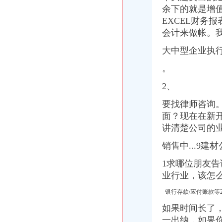
【通风柜生产厂家及公司】【通风柜批发市场】-商网
余下的就是增
重庆市沙坪坝区歌乐山大道塔陵有限公司沙坪坝营业处_【电话地址_招
EXCEL财务报表
【重庆沙坪坝歌乐山财务/会计助理招聘网|2018年重庆沙坪坝歌乐山财
会计来做帐。
【歌乐山会计招聘网|歌乐山会计师招聘信息】-重庆58同城
重庆歌乐山财务管理培训|重庆歌乐山财务管理培训班报名-重庆比拉网
大中型企业执
【歌乐山财务会计类职业认证培训】-今题歌乐山财务会计类职业认证
【歌乐山财务主管找兼职|歌乐山财务主管兼职简历|歌乐山律师兼职简
。
重庆沙坪坝歌乐山财务软件培训,重庆沙坪坝歌乐山财务软件培训班,
重庆天正财务咨询有限公司
2、
重庆沙坪坝歌乐山财务总监培训,重庆沙坪坝歌乐山财务总监培训班,
要找律师咨询
重庆歌乐山建筑工程有限公司_【电话地址_招聘信息_注册信息_信用信
面？现在在新开
重庆歌乐山附近出纳招聘|重庆歌乐山附近出纳职位信息汇总|重庆出纳
【歌乐山企业管理咨询公司】-今题歌乐山企业管理咨询网
讲清楚公司的
【重庆沙坪坝歌乐山财务经理招聘网|2017年重庆沙坪坝歌乐山财务经
销售中...9建
【歌乐山出纳人才网|歌乐山求职出纳|歌乐山出纳简历】-重庆58同城
彭水县云顶财务咨询有限公司
1求哪位朋友
贼未盗得现金烧毁保险柜票据叫嚣有何感想_新闻_腾讯网
业行业，该怎
重庆尊雅财务咨询有限公司2017新招聘信息_电话_地址-58企业名录
重庆公司注册_重庆注册公司_重庆代办注册公司_重庆代理公司注册-qd
银行存款/应付账款等
重庆招聘急聘会计歌乐山上班可提供食宿_重庆众联天下商贸发展有限
如果时间长了，
【重庆财务经理招聘网|重庆财务主管招聘信息】-重庆58同城
一出纳，如果
招聘会计_重庆蒋羸劳务有限公司招聘信息-重庆58同城