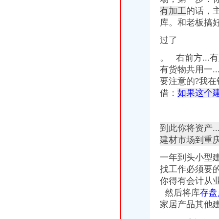
【重庆歌乐山财务招聘_重庆歌乐山会计人才招聘网_2017年重庆歌乐
有加工
的话，
中国农业银行股份有限公司重庆沙坪坝歌乐山支行联系方式_信用报告_
库。和老板搞
收银员_重庆韵涵餐饮文化有限公司招聘信息—中华英才网
歌乐山队-土耳其自驾之旅财务报告-AA活动-绿野主版-绿野户外网
过了
富贵万年：关于出售全资子公司资产的公告_富贵万年（）_公
2015年11月27日_歌乐山的哈娃_新浪博客
。 右前方..
广告_凤凰资讯
有货物共用一..
【重庆市沙坪坝区歌乐山机械铸造厂2018新招聘信息】_聘网
要注意的?我在
借：
如果这个
到此你将资产.
建材市场到重
一年到头小型
找工作必须要
你得有会计从
然后将库
存盘
家居产品其他建