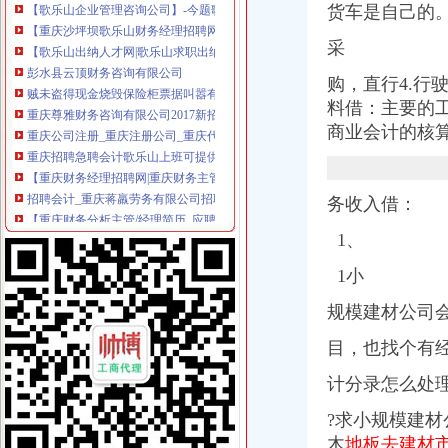
货车是自己的
【歌乐山出纳人才网|歌乐山求职出纳|歌乐山出纳简历】-重庆58同城
彭水县云顶财务咨询有限公司
采
贼未盗得现金烧毁保险柜票据叫嚣有何感想_新闻_腾讯网
重庆尊雅财务咨询有限公司2017新招聘信息_电话_地址-58企业名录
购，直行4.行
重庆公司注册_重庆注册公司_重庆代办注册公司_重庆代理公司注册-qd
料借：主要的
重庆招聘急聘会计歌乐山上班可提供食宿_重庆众联天下商贸发展有限
商业会计的核
【重庆财务经理招聘网|重庆财务主管招聘信息】-重庆58同城
招聘会计_重庆蒋羸劳务有限公司招聘信息-重庆58同城
【重庆财务分析主管/经理简历_应聘重庆财务分析主管/经理求职简历_
务收入借：
中国重庆歌乐山黄页|名录_中国重庆歌乐山公司|厂家-八方资源重庆黄页
【招聘财务人员,重庆卡迪切削工具优先公司招聘】-重庆赶集网
1、
中国石油天然气股份有限公司重庆销售分公司歌乐山加油站_【电话地
贼未盗得现金烧毁保险柜票据叫嚣称有何感想_南海网新闻中心
1小
重庆市沙坪坝区歌乐山大道塔陵有限公司渝中区营业处_【电话地址_招
规模建材公司
贼未盗得现金烧毁保险柜票据叫嚣：有何感想-搜狐新闻
【58同城】重庆沙坪坝歌乐山工商注册_公司注册代理_代办注册公司价
目，也找个有
中国农业银行股份有限公司重庆沙坪坝歌乐山支行
夜爬歌乐山第100次,聚餐活动财务公告贴（未参加聚餐需要纪念品的
计分录怎么处
重庆黄花园酿造调味品有限责任公司歌乐山分公司_【电话地址_招聘信
重庆市沙坪坝歌乐山立信会计好吗？？_百度知道
?求小规模建
重庆晖映废旧金属回收有限公司沙坪坝区歌乐山经营部_【电话地址_招
木
地板去建材