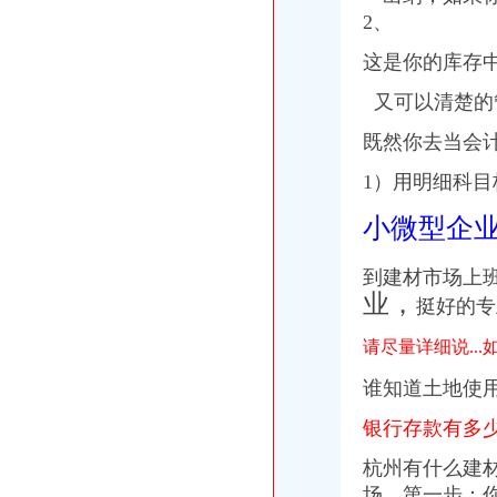
【重庆财务分析主管/经理简历_应聘重庆财务分析主管/经理求职简历_
2、
中国重庆歌乐山黄页|名录_中国重庆歌乐山公司|厂家-八方资源重庆黄页
这是你的库存
【招聘财务人员,重庆卡迪切削工具优先公司招聘】-重庆赶集网
中国石油天然气股份有限公司重庆销售分公司歌乐山加油站_【电话地
又可以清楚的
贼未盗得现金烧毁保险柜票据叫嚣称有何感想_南海网新闻中心
重庆市沙坪坝区歌乐山大道塔陵有限公司渝中区营业处_【电话地址_招
既然你去当会
贼未盗得现金烧毁保险柜票据叫嚣：有何感想-搜狐新闻
1）用明细科
【58同城】重庆沙坪坝歌乐山工商注册_公司注册代理_代办注册公司价
中国农业银行股份有限公司重庆沙坪坝歌乐山支行
小微型企
夜爬歌乐山第100次,聚餐活动财务公告贴（未参加聚餐需要纪念品的
重庆黄花园酿造调味品有限责任公司歌乐山分公司_【电话地址_招聘信
重庆市沙坪坝歌乐山立信会计好吗？？_百度知道
到建材市场上
重庆晖映废旧金属回收有限公司沙坪坝区歌乐山经营部_【电话地址_招
业，
挺好的专
【重庆财务经理_财务经理招聘_重庆融汇温泉产业发展有限公司】-前
重庆沙坪坝歌乐山财会英语培训,重庆沙坪坝歌乐山财会英语培训班,
请尽量详细说..
重庆宏达水泥制品有限公司
谁知道土地使
歌乐山公司注册哪家便宜-数字英才
重庆门市财务招聘_重庆腾龙体育设施招聘门市财务_重庆腾龙体育设施
银行存款有多
【歌乐山税务咨询】-今题歌乐山税务咨询网
寻访歌乐山 致敬会计红_成都文理会计学院_新浪博客
杭州有什么建材
【中国农业银行股份有限公司重庆沙坪坝歌乐山支行工商信息】-阿土
场，第一步：