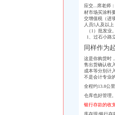
应交...席老
材市场买涂料
交增值税（进项
人员5人及以
（1）批发业。
1、过石小路
同样作为
这是你购货时
售出货确认收
成本等分别计
不是会计专业
全程约13.8公
仓库也好管理
银行存款的收
库存现/银行存