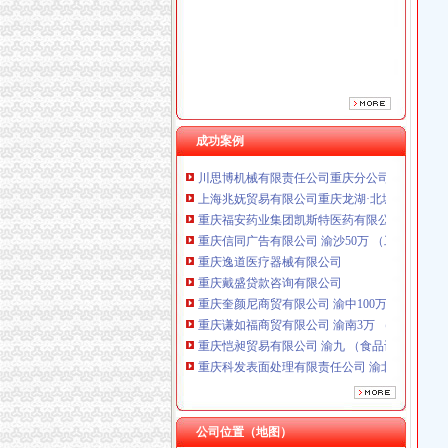
重庆逸道医疗器械有限公司
重庆戴盛贷款咨询有限公司
重庆奎颜尼商贸有限公司 渝中100万 （工商注
重庆谦如福商贸有限公司 渝南3万 （公司转让
重庆恺昶贸易有限公司 渝九 （食品许可证）
重庆科发表面处理有限责任公司 渝北800万 （
上海蓝天房屋装饰工程有限公司重庆分公司 渝
成功案例
川思博机械有限责任公司重庆分公司 渝江 （工
上海兆妩贸易有限公司重庆龙湖·北城天街分公
重庆福安药业集团凯斯特医药有限公司 渝新100
重庆信同广告有限公司 渝沙50万 （工商注册）
重庆逸道医疗器械有限公司
重庆戴盛贷款咨询有限公司
重庆奎颜尼商贸有限公司 渝中100万 （工商注
重庆谦如福商贸有限公司 渝南3万 （公司转让
重庆恺昶贸易有限公司 渝九 （食品许可证）
重庆科发表面处理有限责任公司 渝北800万 （
上海蓝天房屋装饰工程有限公司重庆分公司 渝
川思博机械有限责任公司重庆分公司 渝江 （工
上海兆妩贸易有限公司重庆龙湖·北城天街分公
重庆福安药业集团凯斯特医药有限公司 渝新100
公司位置（地图）