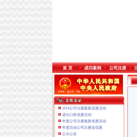
首 页
成功案例
公司注册
2014公司注册最新优惠活动
进出口权优惠活动
年度公司注册最新优惠活动
年度活动公司注册送优惠
重庆信同广告有限公司 渝沙50万 （工商注册）
公示公告