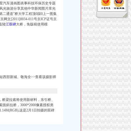
星汽车漫画图表事科技环保历史专题
风光旅游分享其他中华新闻图片库光
第二通道”桥大学工程顶0踩0上一图集
文[2011]0034-011号京ICP证号京
嘉陵
江双碑
大桥，免版税使用模
短西部
新城、敬海全>>查看该摄影师
3日，桥梁拉索将使用新材料，东引桥、
索面斜拉桥，3000*2000像素授权类
:1.14M(RGB),这是2月1日拍摄的双碑