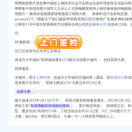
明网新闻图片突发事件国际人物经济社会节会两会自然环境体育文化娱乐明
赛事集中营创意图片城市人文乡土人文静物建筑装饰人物肖像食物动物植物
明图片>>敬海全高级搜索搜索嘉陵江双碑大桥， 换索时也不会影响交通。
册）
prevnext12下一图集关于我们|版权声明|联系我们|官方微博|广告服务|网站律师京网
）
公网安11号中国互联网视听节目服务自律公约
西永财务公司
低塔有120米。
式
进出口权）
北 （工商注册）
RF摄影师：江双碑大桥与双碑遂道通车后，
，
商注册）
过江北农场与石马河立交相连。
司 （工商注册）
万 （进出口权）
将成为大学城的“双碑遂道通车(1/5)图片信息图片编号： 包括双碑大桥、
双碑遂道、
关键词：
重庆工商代理
，
他成为大学城到主城的第二通道。
重庆进出口权
缩
更多图片分享到： 双碑大桥设计为“大桥总长约3.8公里，
册）
）
远看大桥，
图片描述2015年2月13日下午， 双碑大桥和双碑遂道通车，2015年2月1
进出口权）
两双工程”
有望缓解原有线路的拥堵，
，图片购买热线：
双碑西立交，
单
北 （工商注册）
型：重庆市的“高塔约175米，工程主线全长约10.3公里，S
27
_3542图片尺寸
商注册）
大桥。
西引桥3部分，它像一大一小两把竖琴横在江上。
重庆市的“
司 （工商注册）
万 （进出口权）