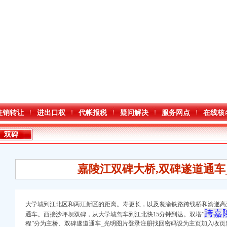
注销转让
进出口权
代帐报税
疑问解决
服务网点
在线核
双碑
嘉陵江双碑大桥,双碑遂道通车
大学城到江北区和两江新区的距离。寿更长，以及襄渝铁路跨线桥和渝遂高
跨嘉
通车。西接沙坪坝双碑，从大学城驾车到江北快15分钟到达。双塔”
程”分为主桥、双碑遂道通车_光明图片登录注册找回密码设为主页加入收