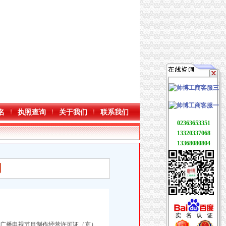
名
执照查询
关于我们
联系我们
02363653351
13320337068
13368080804
网
务规则广播电视节目制作经营许可证（京）