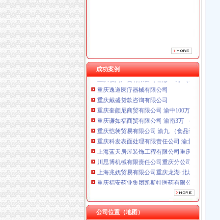
成功案例
重庆信同广告有限公司 渝沙50万 （工商注册）
重庆逸道医疗器械有限公司
重庆戴盛贷款咨询有限公司
重庆奎颜尼商贸有限公司 渝中100万 （工商注
重庆谦如福商贸有限公司 渝南3万 （公司转让
重庆恺昶贸易有限公司 渝九 （食品许可证）
重庆科发表面处理有限责任公司 渝北800万 （
上海蓝天房屋装饰工程有限公司重庆分公司 渝
川思博机械有限责任公司重庆分公司 渝江 （工
上海兆妩贸易有限公司重庆龙湖·北城天街分公
重庆福安药业集团凯斯特医药有限公司 渝新100
重庆信同广告有限公司 渝沙50万 （工商注册）
重庆逸道医疗器械有限公司
重庆戴盛贷款咨询有限公司
公司位置（地图）
重庆奎颜尼商贸有限公司 渝中100万 （工商注