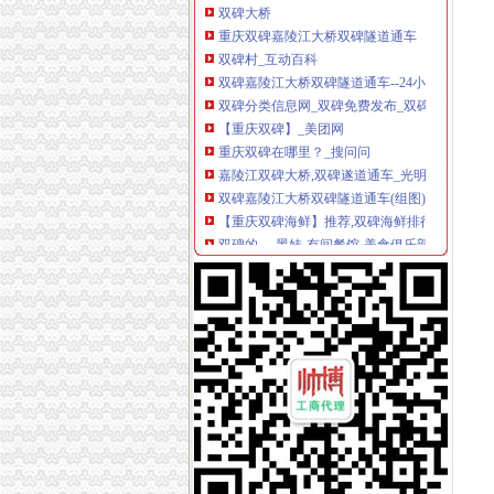
重庆双碑嘉陵江大桥双碑隧道通车
双碑村_互动百科
双碑嘉陵江大桥双碑隧道通车--24小时滚动新闻
双碑分类信息网_双碑免费发布_双碑发布信息-
【重庆双碑】_美团网
重庆双碑在哪里？_搜问问
嘉陵江双碑大桥,双碑遂道通车_光明图片
双碑嘉陵江大桥双碑隧道通车(组图)_网易新闻
【重庆双碑海鲜】推荐,双碑海鲜排行/大全/攻略
双碑的----黑娃-有间餐馆-美食俱乐部-重庆购物
双碑大桥通过预验收春节前正式通车--时政--人
【双碑二手房|重庆双碑二手房出售】-重庆房天
双碑社区_互动百科
重庆双碑百货大楼
双碑大桥终于要通双碑了双碑西立交工程预计
双碑大桥新资讯_赢商新闻
双碑夜市亮灯开街晚饭后去双碑淘宝吧-今日重
重庆双碑健康-大众点评网
双碑小区大全、重庆双碑小区排名排行榜、双碑
【双碑中心湾-双碑二手房出售沙坪坝双碑二手
双碑租房价格_重庆双碑房租价格走势_双碑租