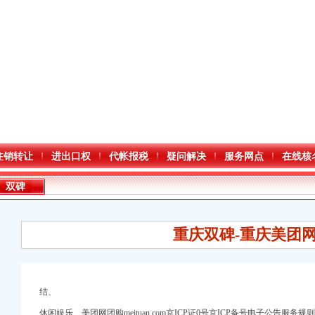
注销转让
进出口权
代帐报税
疑问解决
服务网点
在线核
双碑
重庆双碑-重庆美团
结、
休闲娱乐、美团网团购meituan.com京ICP证0号京ICP备号电子公告服