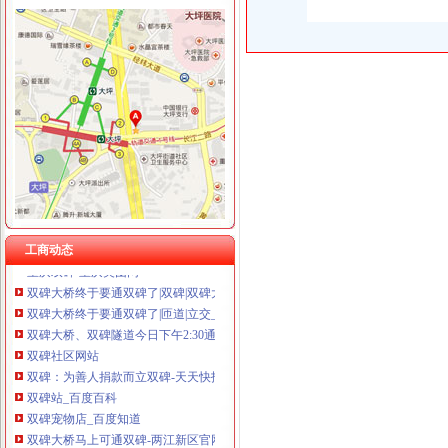
双碑
中新网--重庆双碑嘉陵江大桥双碑隧道通车
【双碑中心湾-双碑二手房出售沙坪坝双碑二手房】第一时间房源网重庆
【供应双碑营养土双碑腐殖土】-生意地
重庆双碑印刷厂
【双碑娱乐_双碑娱乐活动】-58到家
重庆双碑房产网,重庆双碑楼盘,2018年双碑新开楼盘信息,双碑新房
【重庆双碑房屋出租信息|重庆双碑租房】-重庆赶集网
【双碑楼盘】_双碑新楼盘_双碑房价-重庆房天下
工商动态
重庆双碑-重庆美团网
双碑大桥终于要通双碑了|双碑|双碑大桥|隧道_新浪新闻
双碑大桥终于要通双碑了|匝道|立交_凤凰资讯
双碑大桥、双碑隧道今日下午2:30通车
双碑社区网站
双碑：为善人捐款而立双碑-天天快报
双碑站_百度百科
双碑宠物店_百度知道
双碑大桥马上可通双碑-两江新区官网
双碑房价网,2018双碑房价走势图,重庆沙坪坝双碑二手房价格-安居客