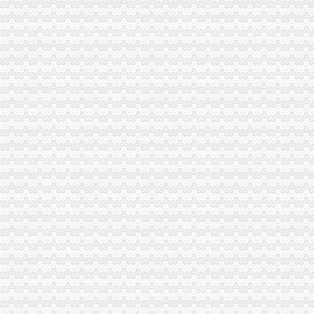
重庆双碑土建造价实战培训-爱喇叭网
重庆溜：【双碑大桥年内通车
双碑到上江城公交_怎么坐车_怎么走_要多久_同程旅游公交
双碑嘉陵厂小区-安居客房产百科
双碑大桥通车纪实人文_纪实_POCO摄影
重庆双碑化工厂
南平双碑_百度知道
重庆双碑ktv-重庆美团网