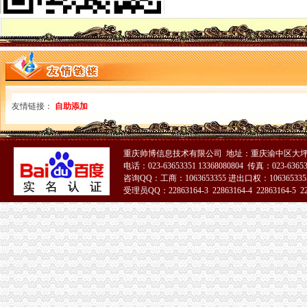
【双碑中心湾-双碑二手房出售沙坪坝双碑二手房】第一时间房源网重庆
双碑租房价格_重庆双碑房租价格走势_双碑租金一个月是多少钱-安居客
双碑小区信息,重庆双碑房价,双碑楼盘信息-房天下
双碑嘉陵江大桥双碑隧道通车_房产资讯-重庆房天下
双碑二手房_重庆沙坪坝双碑二手房买卖出售信息,双碑房产网-58安居客
【图】双碑_双碑网上预订-途家网
国庆节前双碑大桥可以到双碑了_新浪新闻
友情链接：
自助添加
沙坪坝双碑的崽儿_天涯社区
重庆双碑土建造价实战培训-爱喇叭网
重庆溜：【双碑大桥年内通车
双碑到上江城公交_怎么坐车_怎么走_要多久_同程旅游公交
重庆帅博信息技术有限公司 地址：重庆渝中区大坪
双碑嘉陵厂小区-安居客房产百科
电话：023-63653351 13368080804 传真：023-6365
咨询QQ：工商：1063653355 进出口权：1063653355
双碑大桥通车纪实人文_纪实_POCO摄影
受理员QQ：22863164-3 22863164-4 22863164-5 228
重庆双碑化工厂
51La
南平双碑_百度知道
重庆双碑ktv-重庆美团网
双碑
中新网--重庆双碑嘉陵江大桥双碑隧道通车
【双碑中心湾-双碑二手房出售沙坪坝双碑二手房】第一时间房源网重庆
【供应双碑营养土双碑腐殖土】-生意地
重庆双碑印刷厂