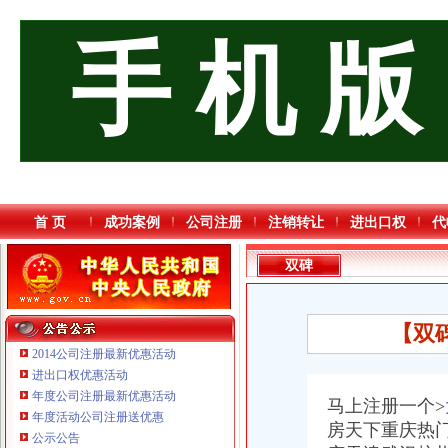
手 机 版
首 页
成功案例
公司注册
注销转让
进出口权
代
双碑
【双
2014公司注册最新优惠活动
进出口权优惠活动
年度公司注册最新优惠活动
马上注册一个>
重庆信同广告有限公司 渝沙50万 （工商注册）
年度活动公司注册送优惠
重庆逸道医疗器械有限公司
房天下重庆热门
公示公告
重庆戴盛贷款咨询有限公司