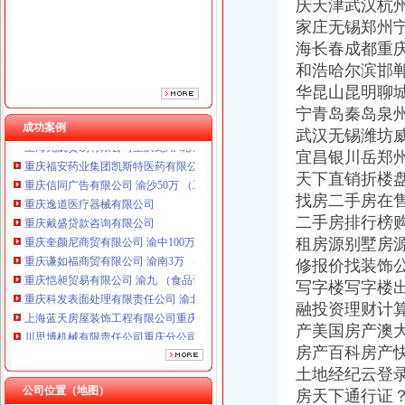
庆天津武汉杭
重庆奎颜尼商贸有限公司 渝中100万 （工商注册）
家庄无锡郑州
重庆谦如福商贸有限公司 渝南3万 （公司转让）
海长春成都重
重庆恺昶贸易有限公司 渝九 （食品许可证）
和浩哈尔滨邯
重庆科发表面处理有限责任公司 渝北800万 （进出口权）
华昆山昆明聊
上海蓝天房屋装饰工程有限公司重庆分公司 渝北 （工商注册）
宁青岛秦岛泉
川思博机械有限责任公司重庆分公司 渝江 （工商注册）
成功案例
上海兆妩贸易有限公司重庆龙湖·北城天街分公司 （工商注册）
武汉无锡潍坊
重庆福安药业集团凯斯特医药有限公司 渝新100万 （进出口权）
宜昌银川岳郑
重庆信同广告有限公司 渝沙50万 （工商注册）
天下直销折楼
重庆逸道医疗器械有限公司
找房二手房在
重庆戴盛贷款咨询有限公司
二手房排行榜
重庆奎颜尼商贸有限公司 渝中100万 （工商注册）
租房源别墅房
重庆谦如福商贸有限公司 渝南3万 （公司转让）
修报价找装饰
重庆恺昶贸易有限公司 渝九 （食品许可证）
重庆科发表面处理有限责任公司 渝北800万 （进出口权）
写字楼写字楼
上海蓝天房屋装饰工程有限公司重庆分公司 渝北 （工商注册）
融投资理财计
川思博机械有限责任公司重庆分公司 渝江 （工商注册）
产美国房产澳
上海兆妩贸易有限公司重庆龙湖·北城天街分公司 （工商注册）
房产百科房产
重庆福安药业集团凯斯特医药有限公司 渝新100万 （进出口权）
土地经纪云登
公司位置（地图）
房天下通行证