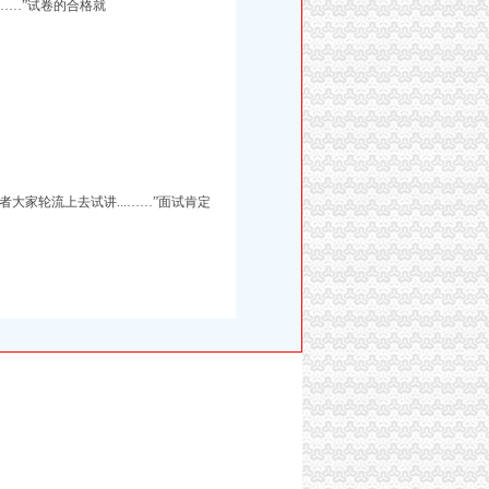
.……”试卷的合格就
者大家轮流上去试讲...……”面试肯定