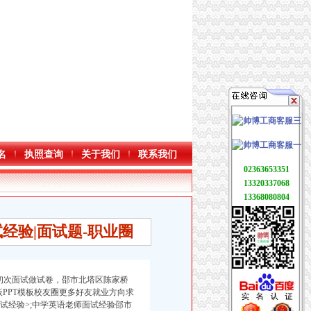
名
执照查询
关于我们
联系我们
02363653351
13320337068
13368080804
经验|面试题-职业圈
”初次面试做试卷，邵市北塔区陈家桥
PPT模板校友圈更多好友就业方向求
试经验>
;中学英语老师面试经验邵市