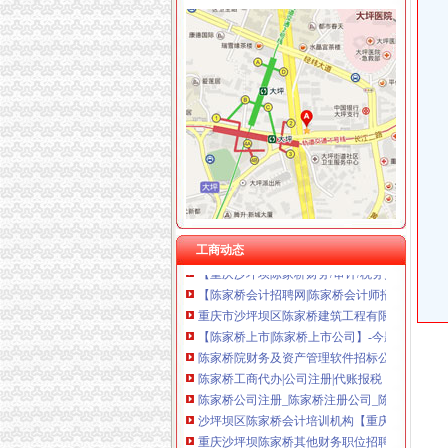
陈家桥财务公司
邵市北塔区陈家桥乡万桥村干部自贩卖粮田-问
柳州浙商遭遇冤案-浙商杂志-搜狐博客
【招聘财务审核/主管】_重庆三中英才教育科
广西2亿元大骗贷案一审宣判柳州立宇集团原高
柳州曾勇案为什么是个嫁祸于人的冤案？-陈有
有限公司陈家桥分公司_【信用信息_诉讼信息_
【重庆陈家桥其他财税疑难代理代办公司】-重
工商动态
【重庆沙坪坝陈家桥财务/审计/税务招聘网|20
【陈家桥会计招聘网|陈家桥会计师招聘信息】-
重庆市沙坪坝区陈家桥建筑工程有限公司_【电
【陈家桥上市|陈家桥上市公司】-今题陈家桥上
陈家桥院财务及资产管理软件招标公告-中国采
陈家桥工商代办|公司注册|代账报税【今日推荐网
陈家桥公司注册_陈家桥注册公司_陈家桥代办
沙坪坝区陈家桥会计培训机构【重庆璧山会计培
重庆沙坪坝陈家桥其他财务职位招聘网_重庆沙
大学城陈家桥工商代办|公司注册|代账报税【今日