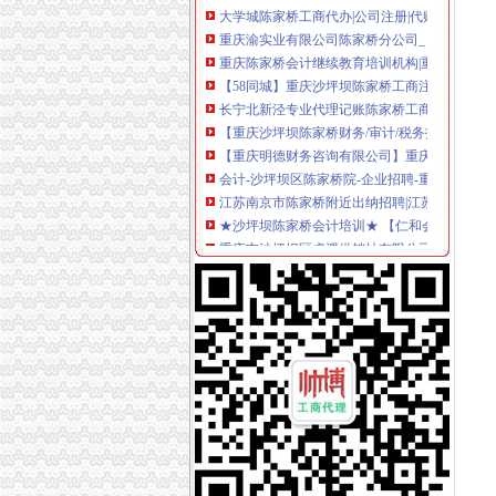
重庆渝实业有限公司陈家桥分公司_【信用信息_
重庆陈家桥会计继续教育培训机构|重庆陈家桥
【58同城】重庆沙坪坝陈家桥工商注册_公司注
长宁北新泾专业代理记账陈家桥工商注册申请一
【重庆沙坪坝陈家桥财务/审计/税务招聘网|20
【重庆明德财务咨询有限公司】重庆明德财务咨
会计-沙坪坝区陈家桥院-企业招聘-重庆卫生人
江苏南京市陈家桥附近出纳招聘|江苏南京市陈
★沙坪坝陈家桥会计培训★ 【仁和会计】_南坪
重庆市沙坪坝区虎溪供销社有限公司陈家桥副食
【重庆财务/审计/税务简历_新应聘重庆财务/审
中国人民财产保险股份有限公司重庆市沙坪坝
【重庆陈家桥香港公司注册|注册香港公司|香港
重庆市沙坪坝区虎溪镇供销社有限公司陈家桥百
重庆沙坪坝大学城陈家桥代理记账,报税会计服
重庆陈家桥学会计的机构_第1页_重庆会计培训
重庆恒茂实业开发有限公司陈家桥停车场_【信
上海陈家桥附近出纳招聘|上海陈家桥附近出纳
重庆理想液化石油气实业有限公司陈家桥门市部
广西柳州企业改制中的2亿元骗贷游戏_新浪新
中国邮政储蓄银行股份有限公司长兴县陈家桥营