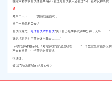
区陈家桥学校面试经验共1条>>看过此面试的人还看过“问下基本况和离职..
通
知第二天下...……”然后就是面试，
问了一些品相关知识，
政湖南-红网
面试很规范，
电话面试1对1面试
“关于自己是学
科
试讲10分钟，人事...……”
技有限公司
确定求职意向用英文做自我介...……”
管获刑-搜狐滚动
评委老师都很亲切。1对1面试群面“是总经理...……”一个教室里有很多应聘
西学术网
不会有问题，
中学
英语老师面试：
财务信息_注册信息_
庆赶集网
很便捷。
17年重庆沙坪坝陈家桥财
答:其它这次面试的结果如何？
重庆58同城
话地址_招聘信息_注册
市公司网
招网
-重庆工商/税务/财务】
注册公司_陈家桥代理公
训学校吧】_百度贴吧
坪坝陈家桥其他财务职
-重庆工商/税务/财务】