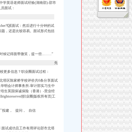
中学英语老师面试经验(湖南邵)-邵市
人员面试：
cher?
QE
面试：然后进行十分钟的试
问题，还是比较容易。面试形式包括
候记得面带微笑，提一些...……”
先
桥学校更多信息？职
业圈面试过
程：
北塔区陈家桥学校评价共0条分享面试
华明会计师事务所-审计部实习生中
管培生英国保诚保险（香港）-营业经
ightsreserved|职业圈|版权所有页|工
厂投建， 提问， 自信
答:面试成功且工作有用评论邵市北塔