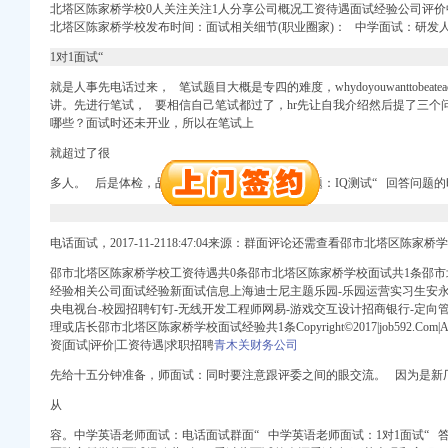
北塔区陈家桥学校0人关注关注1人分享公司概况工资待遇面试经验公
司评价
北塔区陈家桥学校发布时间：面试相关细节(职业圈家)： 中学面试：研发
册）
1对1面试“
）
就是人事先电话过来， 笔试题目大概是专四的难度，
whydoyouwanttobeatea
进出口权）
讲。先进行笔试， 要相信自己笔
试
都过了，hr先让自我介绍然后提了三个
北 （工商注册）
哪些？面试时还未开业，所以在笔试上
商注册）
就超过了很
司 （工商注册）
多人。
后是体检，
品控员面试：面试官问的面试题：IQ测试“ 回答问题的时
万 （进出口权）
电话面试，2017-11-2118:47:04来源：群面评论还需查看邵市北塔区陈家
册）
邵市北塔区陈家桥学校工资待遇共0条邵市北塔区陈家桥学校面试共1条邵市
）
经验相关公司面试经验新面试信息上海迪士尼主题乐园-乐园运营实习生安永
央电视台-校园招聘钉钉-无线开发工程师网易-游戏交互设计招商银行-定向
理或店长邵市北塔区陈家桥学校面试经验共1条Copyright©2017|job592.Com|Allr
进出口权）
资|面试|评价|工资待遇|求职招聘
青木关财务公司
北 （工商注册）
商注册）
先给十五分钟准备，师面试：同时要注意跟评委之间的眼交流。 因为是新
司 （工商注册）
从
万 （进出口权）
容。中学英语老师面试：电话面试群面“
中
学英语老师面试：1对1面试“ 