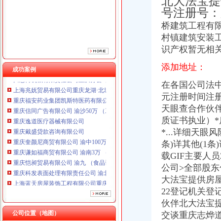
北大法宝提供
重庆戴盛贷款咨询有限公司
号注册号：
重庆奎颜尼商贸有限公司 渝中100万 （工商注册）
桥建筑工程有
重庆谦如福商贸有限公司 渝南3万 （公司转让）
重庆恺昶贸易有限公司 渝九 （食品许可证）
村镇建筑安装
重庆科发表面处理有限责任公司 渝北800万 （进出口权）
识产权暂无相
上海蓝天房屋装饰工程有限公司重庆分公司 渝北 （工商注册）
添加地址：
川思博机械有限责任公司重庆分公司 渝江 （工商注册）
成功案例
上海兆妩贸易有限公司重庆龙湖·北城天街分公司 （工商注册）
在各国公司法中
重庆福安药业集团凯斯特医药有限公司 渝新100万 （进出口权）
元注册时间注册
重庆信同广告有限公司 渝沙50万 （工商注册）
天眼查合作伙
重庆逸道医疗器械有限公司
重庆戴盛贷款咨询有限公司
质证书执业）
重庆奎颜尼商贸有限公司 渝中100万 （工商注册）
*...详细天眼
重庆谦如福商贸有限公司 渝南3万 （公司转让）
条)详其他(1
重庆恺昶贸易有限公司 渝九 （食品许可证）
载GIF主要人
重庆科发表面处理有限责任公司 渝北800万 （进出口权）
公司>全部股东
上海蓝天房屋装饰工程有限公司重庆分公司 渝北 （工商注册）
大法宝提供房屋建
川思博机械有限责任公司重庆分公司 渝江 （工商注册）
22登记机关登
上海兆妩贸易有限公司重庆龙湖·北城天街分公司 （工商注册）
重庆福安药业集团凯斯特医药有限公司 渝新100万 （进出口权）
伙伴北大法宝提
公司位置（地图）
交谈重庆志烨