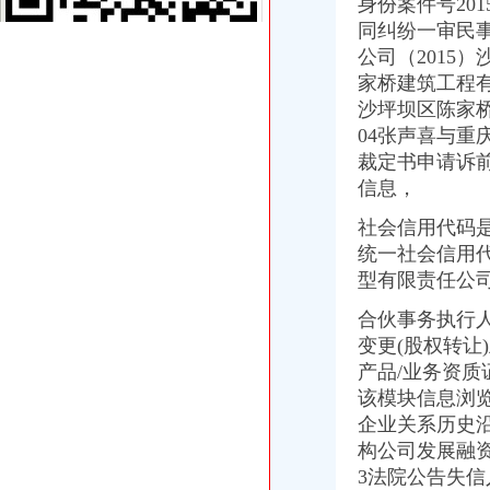
柳州浙商遭遇冤案-新闻频道-和讯网
身份案件号20
广西柳州再现惊天冤案_天涯杂谈_论坛_天涯社区
同纠纷一审民
柳州浙商遭遇冤案_经济论坛_论坛_天涯社区
公司（2015）
陈家桥会计培训班航华龙柏动物园附近会计上岗证培训-上海58同城
家桥建筑工程
【58同城】重庆财务会计_重庆财会_重庆评估
沙坪坝区陈家桥建
中国农业银行股份有限公司重庆沙坪坝陈家桥支行
04张声喜与
广西柳州2亿元骗贷案宣判公司两原高管获刑_新闻_腾讯网
裁定书申请诉前
骗贷2亿元直接责任人获刑_网易新闻
宁乡县陈家桥新型环保建材厂-企业信用财务报告-企业库-智库
信息，
柳州立宇公司2亿元骗贷案昨一审宣判（图）-搜狐滚动
社会信用代码
柳州浙商被抓遭遇冤案：方称骗贷2亿却2年不判_地方经济_新浪财经
统一社会信用代
广西柳州再发生迫害民企案_柳工（000528）股吧_东方财富网股吧
柳州浙商遭遇冤案www.eastmoney.com2012年11月14日_北部湾港（
型有限责任公司
【重庆市沙坪坝区人民陈家桥街道办事处2018新招聘信息】_
合伙事务执行人等
柳州立宇公司2亿骗贷案：原代总经理辩称是替罪羊_资讯频道_凤凰网
变更(股权转让)
沙坪坝区陈家桥院电脑操作系统分采购公告_中国招标网_重庆市招
【58同城】陈家桥法语同声译_同声翻译_陈家桥法语同声译员
产品/业务资
陈家桥财务公司
该模块信息浏
邵市北塔区陈家桥乡万桥村干部自贩卖粮田-问政湖南-红网
企业关系历史沿
柳州浙商遭遇冤案-浙商杂志-搜狐博客
构公司发展融
【招聘财务审核/主管】_重庆三中英才教育科技有限公司
3法院公告失
广西2亿元大骗贷案一审宣判柳州立宇集团原高管获刑-搜狐滚动