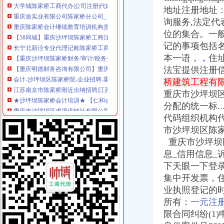
重庆渝实业有限公司陈家桥分公司_【信用信息_诉讼信息_财务信息_
地址注册地址
重庆陈家桥会计继续教育培训机构|重庆陈家桥附近会计年检培训班_重
询服务,法定
【58同城】重庆沙坪坝陈家桥工商注册_公司注册代理_代办注册公司价
位的集合。一
长宁北新泾专业代理记账陈家桥工商注册申请一般纳税人-上海58同城
记的事项包括
【重庆沙坪坝陈家桥财务/审计/税务招聘网|2018年重庆沙坪坝陈家桥财
【重庆明德财务咨询有限公司】重庆明德财务咨询有限公司电话,重庆
本一语，
，
住
会计-沙坪坝区陈家桥院-企业招聘-重庆卫生人才网——重庆市
法宝提供注册
江苏南京市陈家桥附近出纳招聘|江苏南京市陈家桥附近出纳职位信息汇
桥建筑工程有限公
★沙坪坝陈家桥会计培训★ 【仁和会计】_南坪会计培训学校_新浪博
重庆市沙坪坝
重庆市沙坪坝区虎溪供销社有限公司陈家桥副食品门市_【电话地址_招
分配的统一标.
【重庆财务/审计/税务简历_新应聘重庆财务/审计/税务求职简历_重庆
代码组织机构代
中国人民财产保险股份有限公司重庆市沙坪坝支公司陈家桥营销服务部
市沙坪坝区陈
【重庆陈家桥香港公司注册|注册香港公司|香港公司注册查询】-重庆赶
重庆市沙坪坝区虎溪镇供销社有限公司陈家桥百货十五门市_【电话地
重庆市沙坪坝
重庆沙坪坝大学城陈家桥代理记账,报税会计服务重庆记账报税今题网
息
_信用信息_
重庆陈家桥学会计的机构_第1页_重庆会计培训学校_都市_西祠胡同
下天眼一下登录V
重庆恒茂实业开发有限公司陈家桥停车场_【信用信息_诉讼信息_财务
集中开发票，
上海陈家桥附近出纳招聘|上海陈家桥附近出纳职位信息汇总|上海出纳
业执照登记的
重庆理想液化石油气实业有限公司陈家桥门市部_【电话地址_招聘信息
所有：
一元注
广西柳州企业改制中的2亿元骗贷游戏_新浪新闻
限合同纠纷(1
中国邮政储蓄银行股份有限公司长兴县陈家桥营业所联系方式_信用报