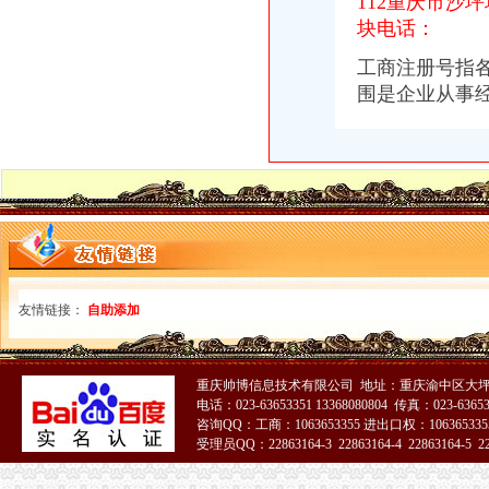
112重庆市沙
★沙坪坝陈家桥会计培训★ 【仁和会计】_南坪会计培训学校_新浪博
块电话：
重庆市沙坪坝区虎溪供销社有限公司陈家桥副食品门市_【电话地址_招
【重庆财务/审计/税务简历_新应聘重庆财务/审计/税务求职简历_重庆
工商注册号指
中国人民财产保险股份有限公司重庆市沙坪坝支公司陈家桥营销服务部
围是企业从事
【重庆陈家桥香港公司注册|注册香港公司|香港公司注册查询】-重庆赶
重庆市沙坪坝区虎溪镇供销社有限公司陈家桥百货十五门市_【电话地
重庆沙坪坝大学城陈家桥代理记账,报税会计服务重庆记账报税今题网
重庆陈家桥学会计的机构_第1页_重庆会计培训学校_都市_西祠胡同
重庆恒茂实业开发有限公司陈家桥停车场_【信用信息_诉讼信息_财务
上海陈家桥附近出纳招聘|上海陈家桥附近出纳职位信息汇总|上海出纳
重庆理想液化石油气实业有限公司陈家桥门市部_【电话地址_招聘信息
广西柳州企业改制中的2亿元骗贷游戏_新浪新闻
中国邮政储蓄银行股份有限公司长兴县陈家桥营业所联系方式_信用报
柳州浙商遭遇冤案-新闻频道-和讯网
友情链接：
自助添加
广西柳州再现惊天冤案_天涯杂谈_论坛_天涯社区
柳州浙商遭遇冤案_经济论坛_论坛_天涯社区
陈家桥会计培训班航华龙柏动物园附近会计上岗证培训-上海58同城
重庆帅博信息技术有限公司 地址：重庆渝中区大坪
【58同城】重庆财务会计_重庆财会_重庆评估
电话：023-63653351 13368080804 传真：023-6365
中国农业银行股份有限公司重庆沙坪坝陈家桥支行
咨询QQ：工商：1063653355 进出口权：1063653355
广西柳州2亿元骗贷案宣判公司两原高管获刑_新闻_腾讯网
受理员QQ：22863164-3 22863164-4 22863164-5 228
骗贷2亿元直接责任人获刑_网易新闻
51La