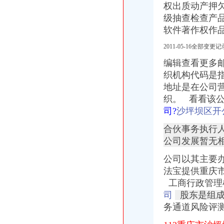
权出质动产押
柳州曾勇案为什么是个嫁祸于人的冤案？-陈有西学术网
级抽查检查产
有限公司陈家桥分公司_【信用信息_诉讼信息_财务信息_注册信息_
【重庆陈家桥其他财税疑难代理代办公司】-重庆赶集网
软件著作权作
【重庆沙坪坝陈家桥财务/审计/税务招聘网|2017年重庆沙坪坝陈家桥财
2011-05-16全部变
【陈家桥会计招聘网|陈家桥会计师招聘信息】-重庆58同城
重庆市沙坪坝区陈家桥建筑工程有限公司_【电话地址_招聘信息_注册
编辑查看更多
【陈家桥上市|陈家桥上市公司】-今题陈家桥上市公司网
织机构代码是
陈家桥院财务及资产管理软件招标公告-中国采招网
地址是在公司
陈家桥工商代办|公司注册|代账报税【今日推荐网-重庆工商/税务/财务】
织。 看看该
陈家桥公司注册_陈家桥注册公司_陈家桥代办注册公司_陈家桥代理公
司?
沙坪坝区开
沙坪坝区陈家桥会计培训机构【重庆璧山会计培训学校吧】_百度贴吧
重庆沙坪坝陈家桥其他财务职位招聘网_重庆沙坪坝陈家桥其他财务职
合伙事务执行人
大学城陈家桥工商代办|公司注册|代账报税【今日-重庆工商/税务/财务】
公司发展暂无
重庆渝实业有限公司陈家桥分公司_【信用信息_诉讼信息_财务信息_
重庆陈家桥会计继续教育培训机构|重庆陈家桥附近会计年检培训班_重
公司以其主要办
【58同城】重庆沙坪坝陈家桥工商注册_公司注册代理_代办注册公司价
法宝提供重庆
长宁北新泾专业代理记账陈家桥工商注册申请一般纳税人-上海58同城
工商行政管理机关
【重庆沙坪坝陈家桥财务/审计/税务招聘网|2018年重庆沙坪坝陈家桥财
司
股东是组成
【重庆明德财务咨询有限公司】重庆明德财务咨询有限公司电话,重庆
务通道风险评
会计-沙坪坝区陈家桥院-企业招聘-重庆卫生人才网——重庆市
江苏南京市陈家桥附近出纳招聘|江苏南京市陈家桥附近出纳职位信息汇