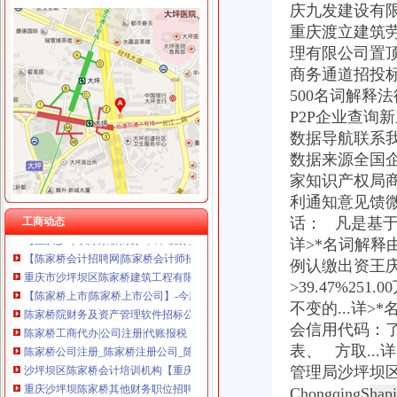
庆九发建设有
重庆渡立建筑
理有限公司置
陈家桥财务公司
商务通道招投
邵市北塔区陈家桥乡万桥村干部自贩卖粮田-问政湖南-红网
500名词解释
柳州浙商遭遇冤案-浙商杂志-搜狐博客
P2P企业查询
【招聘财务审核/主管】_重庆三中英才教育科技有限公司
数据导航联系我们
广西2亿元大骗贷案一审宣判柳州立宇集团原高管获刑-搜狐滚动
数据来源全国
柳州曾勇案为什么是个嫁祸于人的冤案？-陈有西学术网
家知识产权局
有限公司陈家桥分公司_【信用信息_诉讼信息_财务信息_注册信息_
【重庆陈家桥其他财税疑难代理代办公司】-重庆赶集网
利通知意见馈微
【重庆沙坪坝陈家桥财务/审计/税务招聘网|2017年重庆沙坪坝陈家桥财
话： 凡是基于
工商动态
【陈家桥会计招聘网|陈家桥会计师招聘信息】-重庆58同城
详>*名词解释
重庆市沙坪坝区陈家桥建筑工程有限公司_【电话地址_招聘信息_注册
例认缴出资王庆林
【陈家桥上市|陈家桥上市公司】-今题陈家桥上市公司网
>39.47%2
陈家桥院财务及资产管理软件招标公告-中国采招网
不变的...详>
*
陈家桥工商代办|公司注册|代账报税【今日推荐网-重庆工商/税务/财务】
会信用代码：
陈家桥公司注册_陈家桥注册公司_陈家桥代办注册公司_陈家桥代理公
沙坪坝区陈家桥会计培训机构【重庆璧山会计培训学校吧】_百度贴吧
表、 方取..
重庆沙坪坝陈家桥其他财务职位招聘网_重庆沙坪坝陈家桥其他财务职
管理局沙坪坝
大学城陈家桥工商代办|公司注册|代账报税【今日-重庆工商/税务/财务】
ChongqingS
hap