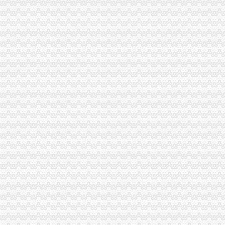
宁乡县陈家桥新型环保建材厂-企业信用财务报告-企业库-智库
柳州立宇公司2亿元骗贷案昨一审宣判（图）-搜狐滚动
柳州浙商被抓遭遇冤案：方称骗贷2亿却2年不判_地方经济_新浪财经
广西柳州再发生迫害民企案_柳工（000528）股吧_东方财富网股吧
柳州浙商遭遇冤案www.eastmoney.com2012年11月14日_北部湾港（
【重庆市沙坪坝区人民陈家桥街道办事处2018新招聘信息】_
柳州立宇公司2亿骗贷案：原代总经理辩称是替罪羊_资讯频道_凤凰网
沙坪坝区陈家桥院电脑操作系统分采购公告_中国招标网_重庆市招
【58同城】陈家桥法语同声译_同声翻译_陈家桥法语同声译员