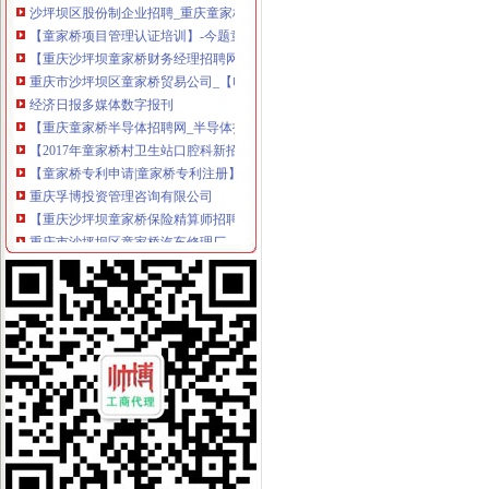
【童家桥项目管理认证培训】-今题童家桥项目管理认证培训网
【重庆沙坪坝童家桥财务经理招聘网|2018年重庆沙坪坝童家桥财务经
重庆市沙坪坝区童家桥贸易公司_【电话地址_招聘信息_注册信息_信用
经济日报多媒体数字报刊
【重庆童家桥半导体招聘网_半导体招聘信息】-重庆智联招聘
【2017年童家桥村卫生站口腔科新招聘信息_电话_地址】-赶集网
【童家桥专利申请|童家桥专利注册】-今题童家桥专利申请网
重庆孚博投资管理咨询有限公司
【重庆沙坪坝童家桥保险精算师招聘网|2018年重庆沙坪坝童家桥保险
重庆市沙坪坝区童家桥汽车修理厂_【信用信息_诉讼信息_财务信息_注
重庆市沙坪坝区童家桥贸易公司广龙糕点加工厂_【信用信息_诉讼信息
【重庆童家桥培训经理招聘网_培训经理招聘信息】-重庆智联招聘
重庆童家桥附近出纳招聘|重庆童家桥附近出纳职位信息汇总|重庆出纳
【重庆会计服务公司黄页】_顺企网
重庆童家桥附近出纳招聘|重庆童家桥附近出纳职位信息汇总|重庆出纳
【重庆沙坪坝童家桥统计招聘网|2018年重庆沙坪坝童家桥统计招聘信
沙坪坝学会计去哪里好？重庆财务会计今题网
重庆燃气集团股份有限公司|公司|重庆|有限_新浪财经_新浪网
重庆市沙坪坝区童家桥街道文化站新世纪卡拉OK厅_【信用信息_诉讼
中国工商银行股份有限公司重庆童家桥支行_【信用信息_诉讼信息_财
【58同城】重庆渝北龙溪香港公司注册_注册香港公司_离岸公司注册