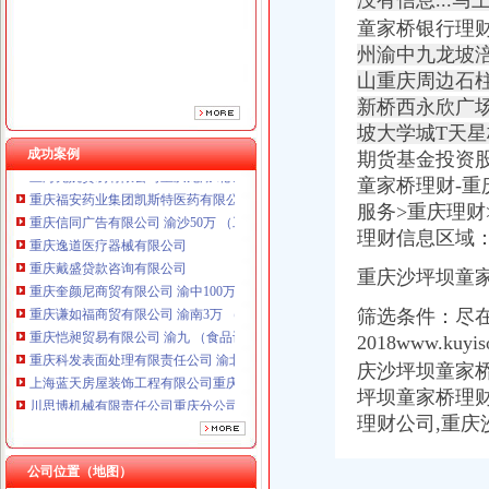
没有信息...马
重庆奎颜尼商贸有限公司 渝中100万 （工商注册）
童家桥银行理
重庆谦如福商贸有限公司 渝南3万 （公司转让）
州渝中九龙坡
重庆恺昶贸易有限公司 渝九 （食品许可证）
山重庆周边石
重庆科发表面处理有限责任公司 渝北800万 （进出口权）
新桥西永欣广
上海蓝天房屋装饰工程有限公司重庆分公司 渝北 （工商注册）
坡大学城T天星
川思博机械有限责任公司重庆分公司 渝江 （工商注册）
成功案例
期货基金投资
上海兆妩贸易有限公司重庆龙湖·北城天街分公司 （工商注册）
重庆福安药业集团凯斯特医药有限公司 渝新100万 （进出口权）
童家桥理财-重
重庆信同广告有限公司 渝沙50万 （工商注册）
服务>重庆理
重庆逸道医疗器械有限公司
理财信息区域
重庆戴盛贷款咨询有限公司
重庆奎颜尼商贸有限公司 渝中100万 （工商注册）
重庆沙坪坝童家
重庆谦如福商贸有限公司 渝南3万 （公司转让）
筛选条件：尽在重
重庆恺昶贸易有限公司 渝九 （食品许可证）
2018www.kuyis
重庆科发表面处理有限责任公司 渝北800万 （进出口权）
上海蓝天房屋装饰工程有限公司重庆分公司 渝北 （工商注册）
庆沙坪坝童家桥
川思博机械有限责任公司重庆分公司 渝江 （工商注册）
坪坝童家桥理财
上海兆妩贸易有限公司重庆龙湖·北城天街分公司 （工商注册）
理财公司,重庆
重庆福安药业集团凯斯特医药有限公司 渝新100万 （进出口权）
公司位置（地图）