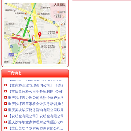
童家桥财务公司
【2017年江北区永研食品经营部新招聘信息_电话_地址】-赶集网
重庆燃气上市后现营收利润双降旗下配气站超租期7年惹官司_东方
的主贴_用户中心_新浪股吧_财经_新浪网
民生,民生|重庆在线
周克华系列劫案共抢现金55.5万主要花在家庭上-中新网
重庆永辉超市有限公司沙坪坝区童家桥分公司_【信用信息_诉讼信息_
【重庆沙坪坝童家桥财务/审计/税务招聘网|2018年重庆沙坪坝童家桥财
中国邮政储蓄银行股份有限公司重庆沙坪坝区童家桥支行_【电话地址_
工商动态
【重庆沙坪坝童家桥财务/会计助理招聘网|2018年重庆沙坪坝童家桥财
【童家桥企业管理咨询公司】-今题童家桥企业管理咨询网
【重庆童家桥公司业务招聘网_公司业务招聘信息】-重庆智联招聘
重庆沙坪坝办理公司执照个体户执照记帐报税-童家桥工商注册|重庆酷
重庆沙坪坝童家桥会计实务培训,重庆沙坪坝童家桥会计实操培训班,
重庆美坎毕罗财务咨询有限公司联系方式_信用报告_工商信息-启信宝
【安明金有限公司】安明金有限公司招聘|待遇|面试|怎么样-看准网
重庆沙坪坝童家桥理财公司|重庆沙坪坝童家桥理财-重庆沙坪坝童家桥
【重庆美坎毕罗财务咨询有限公司工商信息】-阿土伯工商信息查询
沙坪坝区股份制企业招聘_重庆童家桥股份制企业招聘信息_求职找工作