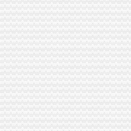
周克华系列劫案共抢现金55.5万主要花在家庭上-中新网
重庆永辉超市有限公司沙坪坝区童家桥分公司_【信用信息_诉讼信息_
【重庆沙坪坝童家桥财务/审计/税务招聘网|2018年重庆沙坪坝童家桥财
中国邮政储蓄银行股份有限公司重庆沙坪坝区童家桥支行_【电话地址_
【重庆沙坪坝童家桥财务/会计助理招聘网|2018年重庆沙坪坝童家桥财
【童家桥企业管理咨询公司】-今题童家桥企业管理咨询网
【重庆童家桥公司业务招聘网_公司业务招聘信息】-重庆智联招聘
重庆沙坪坝办理公司执照个体户执照记帐报税-童家桥工商注册|重庆酷
重庆沙坪坝童家桥会计实务培训,重庆沙坪坝童家桥会计实操培训班,
重庆美坎毕罗财务咨询有限公司联系方式_信用报告_工商信息-启信宝
【安明金有限公司】安明金有限公司招聘|待遇|面试|怎么样-看准网
重庆沙坪坝童家桥理财公司|重庆沙坪坝童家桥理财-重庆沙坪坝童家桥
【重庆美坎毕罗财务咨询有限公司工商信息】-阿土伯工商信息查询
沙坪坝区股份制企业招聘_重庆童家桥股份制企业招聘信息_求职找工作
【童家桥项目管理认证培训】-今题童家桥项目管理认证培训网
【重庆沙坪坝童家桥财务经理招聘网|2018年重庆沙坪坝童家桥财务经
重庆市沙坪坝区童家桥贸易公司_【电话地址_招聘信息_注册信息_信用
经济日报多媒体数字报刊
【重庆童家桥半导体招聘网_半导体招聘信息】-重庆智联招聘
【2017年童家桥村卫生站口腔科新招聘信息_电话_地址】-赶集网
【童家桥专利申请|童家桥专利注册】-今题童家桥专利申请网
重庆孚博投资管理咨询有限公司