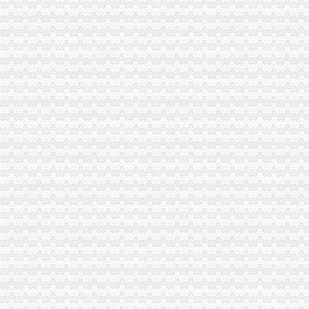
【重庆沙坪坝童家桥保险精算师招聘网|2018年重庆沙坪坝童家桥保险
重庆市沙坪坝区童家桥汽车修理厂_【信用信息_诉讼信息_财务信息_注
重庆市沙坪坝区童家桥贸易公司广龙糕点加工厂_【信用信息_诉讼信息
【重庆童家桥培训经理招聘网_培训经理招聘信息】-重庆智联招聘
重庆童家桥附近出纳招聘|重庆童家桥附近出纳职位信息汇总|重庆出纳
【重庆会计服务公司黄页】_顺企网
重庆童家桥附近出纳招聘|重庆童家桥附近出纳职位信息汇总|重庆出纳
【重庆沙坪坝童家桥统计招聘网|2018年重庆沙坪坝童家桥统计招聘信
沙坪坝学会计去哪里好？重庆财务会计今题网
重庆燃气集团股份有限公司|公司|重庆|有限_新浪财经_新浪网
重庆市沙坪坝区童家桥街道文化站新世纪卡拉OK厅_【信用信息_诉讼
中国工商银行股份有限公司重庆童家桥支行_【信用信息_诉讼信息_财
【58同城】重庆渝北龙溪香港公司注册_注册香港公司_离岸公司注册
重庆沙坪坝童家桥初级经济师培训公司|重庆沙坪坝童家桥初级经济师培
重庆华庆阀门制造有限公司2017招聘信息_电话_地址-中华英才网
【58同城】大坪财务会计_大坪财会_大坪评估
沙坪坝区童家桥街道松山路146号公共厕所改造装修工程_中国招标网_
重庆玉言装饰工程有限公司_建筑装修装饰工程_覃家岗镇童家桥村白鹤
重庆燃气集团股份有限公司|公司|重庆|有限_新浪财经_新浪网
沙区童家桥街道办事处松山路146号公共厕所改造装修工程第二次招标_
：重庆燃气2017年第一季度报告_（）_公告正文