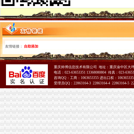
重庆沙坪坝童家桥初级经济师培训公司|重庆沙坪坝童家桥初级经济师培
重庆华庆阀门制造有限公司2017招聘信息_电话_地址-中华英才网
【58同城】大坪财务会计_大坪财会_大坪评估
沙坪坝区童家桥街道松山路146号公共厕所改造装修工程_中国招标网_
重庆玉言装饰工程有限公司_建筑装修装饰工程_覃家岗镇童家桥村白鹤
重庆燃气集团股份有限公司|公司|重庆|有限_新浪财经_新浪网
沙区童家桥街道办事处松山路146号公共厕所改造装修工程第二次招标_
友情链接：
自助添加
：重庆燃气2017年第一季度报告_（）_公告正文
重庆沙坪坝童家桥歌手招聘网_重庆沙坪坝童家桥歌手人才网_重庆沙坪
重庆康名士办公用品商贸有限公司生意旺铺
华星创业：申万宏源证券承销保荐有限责任公司关于公司发行股份购买
重庆帅博信息技术有限公司 地址：重庆渝中区大坪
重庆燃气：2017年第一季度报告_重庆燃气（）_公告正文_财
电话：023-63653351 13368080804 传真：023-6365
咨询QQ：工商：1063653355 进出口权：1063653355
金融街控股股份有限公司公开发行2009年第一期公司券募集说明书摘
受理员QQ：22863164-3 22863164-4 22863164-5 228
重庆市沙坪坝区信诚橡胶制品厂2017招聘信息_电话_地址-中华英才网
51La
重庆燃气：2017年半年度报告（2017-08-30）_重庆燃气（）
证券日报-重庆燃气集团股份有限公司2017年第一季度报告正文
童家桥财务公司
【2017年江北区永研食品经营部新招聘信息_电话_地址】-赶集网
重庆燃气上市后现营收利润双降旗下配气站超租期7年惹官司_东方
的主贴_用户中心_新浪股吧_财经_新浪网
民生,民生|重庆在线