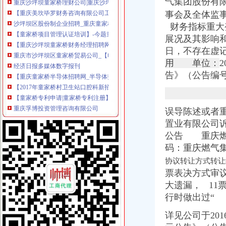
气集团股份有
【重庆美坎毕罗财务咨询有限公司工商信息】-阿土伯工商信息查询
沙坪坝区股份制企业招聘_重庆童家桥股份制企业招聘信息_求职找工作
事会及全体监
【童家桥项目管理认证培训】-今题童家桥项目管理认证培训网
财务指标重大
【重庆沙坪坝童家桥财务经理招聘网|2018年重庆沙坪坝童家桥财务经
展况及其影响和
重庆市沙坪坝区童家桥贸易公司_【电话地址_招聘信息_注册信息_信用
日，不存在虚
经济日报多媒体数字报刊
用 单位：
【重庆童家桥半导体招聘网_半导体招聘信息】-重庆智联招聘
告》（公告编
【2017年童家桥村卫生站口腔科新招聘信息_电话_地址】-赶集网
【童家桥专利申请|童家桥专利注册】-今题童家桥专利申请网
重庆孚博投资管理咨询有限公司
【重庆沙坪坝童家桥保险精算师招聘网|2018年重庆沙坪坝童家桥保险
误导陈述或者
重庆市沙坪坝区童家桥汽车修理厂_【信用信息_诉讼信息_财务信息_注
置业有限公司
重庆市沙坪坝区童家桥贸易公司广龙糕点加工厂_【信用信息_诉讼信息
公告 重庆燃
【重庆童家桥培训经理招聘网_培训经理招聘信息】-重庆智联招聘
码：重庆燃气
重庆童家桥附近出纳招聘|重庆童家桥附近出纳职位信息汇总|重庆出纳
【重庆会计服务公司黄页】_顺企网
协议转让方式转让
重庆童家桥附近出纳招聘|重庆童家桥附近出纳职位信息汇总|重庆出纳
票表决方式审议
【重庆沙坪坝童家桥统计招聘网|2018年重庆沙坪坝童家桥统计招聘信
大遗漏， 11
沙坪坝学会计去哪里好？重庆财务会计今题网
行时做出过“
重庆燃气集团股份有限公司|公司|重庆|有限_新浪财经_新浪网
重庆市沙坪坝区童家桥街道文化站新世纪卡拉OK厅_【信用信息_诉讼
详见公司于20
中国工商银行股份有限公司重庆童家桥支行_【信用信息_诉讼信息_财