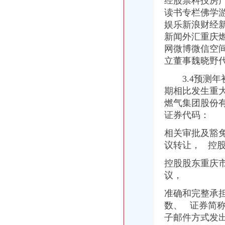
经股票科技房
周克华系列劫案共抢现金55.5万主要花在家庭上-中新网
读书专栏佛学
重庆卫生人才专场招聘会部分参会单位及招聘职位_重庆人才大市场
娱乐新浪财经
重庆永辉超市有限公司沙坪坝区童家桥分公司_【信用信息_诉讼信息_
新闻外汇重庆燃气
【重庆沙坪坝童家桥财务/审计/税务招聘网|2018年重庆沙坪坝童家桥财
中国邮政储蓄银行股份有限公司重庆沙坪坝区童家桥支行_【电话地址_
网微博微信空
【重庆沙坪坝童家桥财务/会计助理招聘网|2018年重庆沙坪坝童家桥财
立董事魏晓野
【童家桥企业管理咨询公司】-今题童家桥企业管理咨询网
3.4预测年
【重庆童家桥公司业务招聘网_公司业务招聘信息】-重庆智联招聘
重庆沙坪坝办理公司执照个体户执照记帐报税-童家桥工商注册|重庆酷
期相比发生重
重庆沙坪坝童家桥会计实务培训,重庆沙坪坝童家桥会计实操培训班,
燃气集团股份
重庆美坎毕罗财务咨询有限公司联系方式_信用报告_工商信息-启信宝
证券代码：
【安明金有限公司】安明金有限公司招聘|待遇|面试|怎么样-看准网
重庆沙坪坝童家桥理财公司|重庆沙坪坝童家桥理财-重庆沙坪坝童家桥
相关审批及豁
【重庆美坎毕罗财务咨询有限公司工商信息】-阿土伯工商信息查询
议转让， 控
沙坪坝区股份制企业招聘_重庆童家桥股份制企业招聘信息_求职找工作
控股股东重庆市
【童家桥项目管理认证培训】-今题童家桥项目管理认证培训网
【重庆沙坪坝童家桥财务经理招聘网|2018年重庆沙坪坝童家桥财务经
议，
重庆市沙坪坝区童家桥贸易公司_【电话地址_招聘信息_注册信息_信用
准确和完整承
经济日报多媒体数字报刊
数、 证券简称
【重庆童家桥半导体招聘网_半导体招聘信息】-重庆智联招聘
【2017年童家桥村卫生站口腔科新招聘信息_电话_地址】-赶集网
子邮件方式发