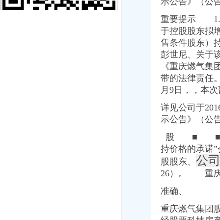
示公告》（公
【58同城】重庆渝北龙溪香港公司注册_注册香港公司_离岸公司注册
重庆沙坪坝童家桥初级经济师培训公司|重庆沙坪坝童家桥初级经济师培
重要提示 1.
重庆华庆阀门制造有限公司2017招聘信息_电话_地址-中华英才网
于控股股东拟
【58同城】大坪财务会计_大坪财会_大坪评估
售条件股东）
沙坪坝区童家桥街道松山路146号公共厕所改造装修工程_中国招标网_
彭世尼、关于该
重庆玉言装饰工程有限公司_建筑装修装饰工程_覃家岗镇童家桥村白鹤
《重庆燃气集
重庆燃气集团股份有限公司|公司|重庆|有限_新浪财经_新浪网
带的法律责任。）
沙区童家桥街道办事处松山路146号公共厕所改造装修工程第二次招标_
月9日，，本
：重庆燃气2017年第一季度报告_（）_公告正文
重庆沙坪坝童家桥歌手招聘网_重庆沙坪坝童家桥歌手人才网_重庆沙坪
详见公司于20
重庆康名士办公用品商贸有限公司生意旺铺
示公告》（公
华星创业：申万宏源证券承销保荐有限责任公司关于公司发行股份购买
重庆燃气：2017年第一季度报告_重庆燃气（）_公告正文_财
股 ■ ■
金融街控股股份有限公司公开发行2009年第一期公司券募集说明书摘
持价格的承诺”
重庆市沙坪坝区信诚橡胶制品厂2017招聘信息_电话_地址-中华英才网
公司
股股东、
重庆燃气：2017年半年度报告（2017-08-30）_重庆燃气（）
26）。 重
证券日报-重庆燃气集团股份有限公司2017年第一季度报告正文
童家桥财务公司
准确、
【2017年江北区永研食品经营部新招聘信息_电话_地址】-赶集网
重庆燃气上市后现营收利润双降旗下配气站超租期7年惹官司_东方
重庆燃气集团股
民生,民生|重庆在线