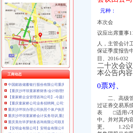
元种：
本次会
童家桥财务公司
议应出席董事1
【2017年江北区永研食品经营部新招聘信息_电话_地址】-赶集网
重庆燃气上市后现营收利润双降旗下配气站超租期7年惹官司_东方
人，主管会计
民生,民生|重庆在线
保证季度报告
周克华系列劫案共抢现金55.5万主要花在家庭上-中新网
目、2016-
重庆卫生人才专场招聘会部分参会单位及招聘职位_重庆人才大市场
二十次会
重庆永辉超市有限公司沙坪坝区童家桥分公司_【信用信息_诉讼信息_
【重庆沙坪坝童家桥财务/审计/税务招聘网|2018年重庆沙坪坝童家桥财
本公告内容
工商动态
中国邮政储蓄银行股份有限公司重庆沙坪坝区童家桥支行_【电话地址_
【重庆沙坪坝童家桥财务/会计助理招聘网|2018年重庆沙坪坝童家桥财
0票对、
【童家桥企业管理咨询公司】-今题童家桥企业管理咨询网
【重庆童家桥公司业务招聘网_公司业务招聘信息】-重庆智联招聘
二、高级管理
重庆沙坪坝办理公司执照个体户执照记帐报税-童家桥工商注册|重庆酷
过证券交易系
重庆沙坪坝童家桥会计实务培训,重庆沙坪坝童家桥会计实操培训班,
表 □适用√不
重庆美坎毕罗财务咨询有限公司联系方式_信用报告_工商信息-启信宝
中。并对其内容
【安明金有限公司】安明金有限公司招聘|待遇|面试|怎么样-看准网
更。 1.2公
重庆沙坪坝童家桥理财公司|重庆沙坪坝童家桥理财-重庆沙坪坝童家桥