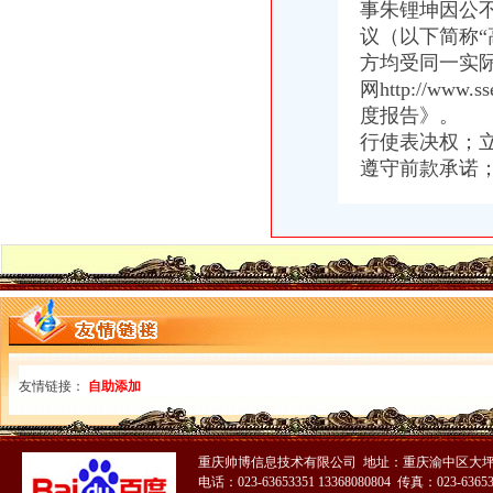
【童家桥专利申请|童家桥专利注册】-今题童家桥专利申请网
事朱锂坤因公
重庆孚博投资管理咨询有限公司
议（以下简称“
【重庆沙坪坝童家桥保险精算师招聘网|2018年重庆沙坪坝童家桥保险
方均受同一实
重庆市沙坪坝区童家桥汽车修理厂_【信用信息_诉讼信息_财务信息_注
网http://w
重庆市沙坪坝区童家桥贸易公司广龙糕点加工厂_【信用信息_诉讼信息
度报告》。 
【重庆童家桥培训经理招聘网_培训经理招聘信息】-重庆智联招聘
行使表决权；
重庆童家桥附近出纳招聘|重庆童家桥附近出纳职位信息汇总|重庆出纳
【重庆会计服务公司黄页】_顺企网
遵守前款承诺
重庆童家桥附近出纳招聘|重庆童家桥附近出纳职位信息汇总|重庆出纳
【重庆沙坪坝童家桥统计招聘网|2018年重庆沙坪坝童家桥统计招聘信
沙坪坝学会计去哪里好？重庆财务会计今题网
重庆燃气集团股份有限公司|公司|重庆|有限_新浪财经_新浪网
重庆市沙坪坝区童家桥街道文化站新世纪卡拉OK厅_【信用信息_诉讼
中国工商银行股份有限公司重庆童家桥支行_【信用信息_诉讼信息_财
【58同城】重庆渝北龙溪香港公司注册_注册香港公司_离岸公司注册
重庆沙坪坝童家桥初级经济师培训公司|重庆沙坪坝童家桥初级经济师培
重庆华庆阀门制造有限公司2017招聘信息_电话_地址-中华英才网
友情链接：
自助添加
【58同城】大坪财务会计_大坪财会_大坪评估
沙坪坝区童家桥街道松山路146号公共厕所改造装修工程_中国招标网_
重庆玉言装饰工程有限公司_建筑装修装饰工程_覃家岗镇童家桥村白鹤
重庆帅博信息技术有限公司 地址：重庆渝中区大坪
重庆燃气集团股份有限公司|公司|重庆|有限_新浪财经_新浪网
电话：023-63653351 13368080804 传真：023-6365
沙区童家桥街道办事处松山路146号公共厕所改造装修工程第二次招标_