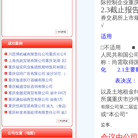
重庆逸道医疗器械有限公司
际控制企业重
重庆戴盛贷款咨询有限公司
2.3截止
重庆奎颜尼商贸有限公司 渝中100万 （工商注册）
券交易所上市
重庆谦如福商贸有限公司 渝南3万 （公司转让）
√
重庆恺昶贸易有限公司 渝九 （食品许可证）
重庆科发表面处理有限责任公司 渝北800万 （进出口权）
适用
上海蓝天房屋装饰工程有限公司重庆分公司 渝北 （工商注册）
成功案例
川思博机械有限责任公司重庆分公司 渝江 （工商注册）
□不适用 ■
上海兆妩贸易有限公司重庆龙湖·北城天街分公司 （工商注册）
人民共和国公
重庆福安药业集团凯斯特医药有限公司 渝新100万 （进出口权）
称：尚需取得
重庆信同广告有限公司 渝沙50万 （工商注册）
化 2.1主
重庆逸道医疗器械有限公司
重庆戴盛贷款咨询有限公司
表决况：
重庆奎颜尼商贸有限公司 渝中100万 （工商注册）
以及土地租金
重庆谦如福商贸有限公司 渝南3万 （公司转让）
重庆恺昶贸易有限公司 渝九 （食品许可证）
所属重庆市沙
重庆科发表面处理有限责任公司 渝北800万 （进出口权）
有限公司第二届监事
上海蓝天房屋装饰工程有限公司重庆分公司 渝北 （工商注册）
或“本公司” 
川思博机械有限责任公司重庆分公司 渝江 （工商注册）
上海兆妩贸易有限公司重庆龙湖·北城天街分公司 （工商注册）
监事、
重庆福安药业集团凯斯特医药有限公司 渝新100万 （进出口权）
公司位置（地图）
会议由公司