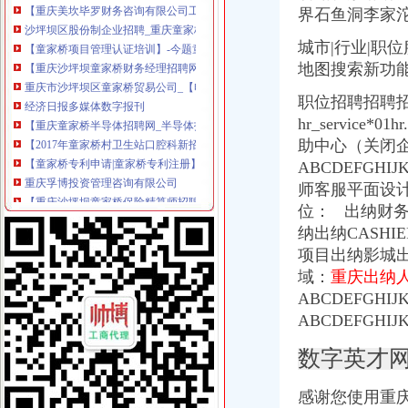
界石鱼洞李家
沙坪坝区股份制企业招聘_重庆童家桥股份制企业招聘信息_求职找工作
【童家桥项目管理认证培训】-今题童家桥项目管理认证培训网
城市|行业|职
【重庆沙坪坝童家桥财务经理招聘网|2018年重庆沙坪坝童家桥财务经
地图搜索新功
重庆市沙坪坝区童家桥贸易公司_【电话地址_招聘信息_注册信息_信用
经济日报多媒体数字报刊
职位招聘招聘
【重庆童家桥半导体招聘网_半导体招聘信息】-重庆智联招聘
hr_servic
【2017年童家桥村卫生站口腔科新招聘信息_电话_地址】-赶集网
助中心（关闭
【童家桥专利申请|童家桥专利注册】-今题童家桥专利申请网
ABCDEFGH
重庆孚博投资管理咨询有限公司
【重庆沙坪坝童家桥保险精算师招聘网|2018年重庆沙坪坝童家桥保险
师客服平面设计
重庆市沙坪坝区童家桥汽车修理厂_【信用信息_诉讼信息_财务信息_注
位： 出纳财
重庆市沙坪坝区童家桥贸易公司广龙糕点加工厂_【信用信息_诉讼信息
纳出纳CASHI
【重庆童家桥培训经理招聘网_培训经理招聘信息】-重庆智联招聘
项目出纳影城出
重庆童家桥附近出纳招聘|重庆童家桥附近出纳职位信息汇总|重庆出纳
域：
重庆出纳人才C
【重庆会计服务公司黄页】_顺企网
ABCDEFGHIJ
重庆童家桥附近出纳招聘|重庆童家桥附近出纳职位信息汇总|重庆出纳
ABCDEFGHI
【重庆沙坪坝童家桥统计招聘网|2018年重庆沙坪坝童家桥统计招聘信
沙坪坝学会计去哪里好？重庆财务会计今题网
数字英才网
重庆燃气集团股份有限公司|公司|重庆|有限_新浪财经_新浪网
重庆市沙坪坝区童家桥街道文化站新世纪卡拉OK厅_【信用信息_诉讼
感谢您使用重
中国工商银行股份有限公司重庆童家桥支行_【信用信息_诉讼信息_财