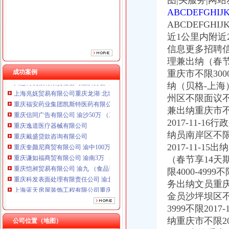
图|头服务|网
重庆戴盛贷款咨询有限公司
ABCDEFGH
重庆奎颜尼商贸有限公司 渝中100万 （工商注册）
ABCDEFGH
重庆谦如福商贸有限公司 渝南3万 （公司转让）
近1公里内附近
重庆恺昶贸易有限公司 渝九 （食品许可证）
信息更多招聘
重庆科发表面处理有限责任公司 渝北800万 （进出口权）
理兼出纳（春节享
上海蓝天房屋装饰工程有限公司重庆分公司 渝北 （工商注册）
成功案例
重庆市不限3000
川思博机械有限责任公司重庆分公司 渝江 （工商注册）
上海兆妩贸易有限公司重庆龙湖·北城天街分公司 （工商注册）
纳（贝格-上海）
重庆福安药业集团凯斯特医药有限公司 渝新100万 （进出口权）
州区不限面议不限2
重庆信同广告有限公司 渝沙50万 （工商注册）
兼出纳重庆市不限
重庆逸道医疗器械有限公司
2017-11-1
重庆戴盛贷款咨询有限公司
纳员南岸区不限40
重庆奎颜尼商贸有限公司 渝中100万 （工商注册）
2017-11-1
重庆谦如福商贸有限公司 渝南3万 （公司转让）
（春节享14天期
重庆恺昶贸易有限公司 渝九 （食品许可证）
重庆科发表面处理有限责任公司 渝北800万 （进出口权）
限4000-4999
上海蓝天房屋装饰工程有限公司重庆分公司 渝北 （工商注册）
务出纳文员重庆市不
川思博机械有限责任公司重庆分公司 渝江 （工商注册）
金员沙坪坝区不限3
上海兆妩贸易有限公司重庆龙湖·北城天街分公司 （工商注册）
3999不限2017
重庆福安药业集团凯斯特医药有限公司 渝新100万 （进出口权）
纳重庆市不限2001
公司位置（地图）