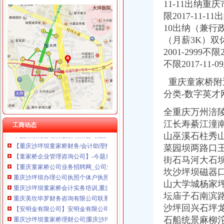
11-11出纳重庆市
限2017-11-
10出纳（兼行政文
（月薪3K）双休+
童家桥财务公司
2001-2999
【2017年江北区永研食品经营部新招聘信息_电话_地址】-赶集网
不限2017-1
重庆燃气上市后现营收利润双降旗下配气站超租期7年惹官司_东方
的主贴_用户中心_新浪股吧_财经_新浪网
重庆童家桥附
民生,民生|重庆在线
分类-数字英才
周克华系列劫案共抢现金55.5万主要花在家庭上-中新网
重庆永辉超市有限公司沙坪坝区童家桥分公司_【信用信息_诉讼信息_
全重庆万州涪
【重庆沙坪坝童家桥财务/审计/税务招聘网|2018年重庆沙坪坝童家桥财
江长寿綦江潼
工商动态
中国邮政储蓄银行股份有限公司重庆沙坪坝区童家桥支行_【电话地址_
山巫溪石柱秀
【重庆沙坪坝童家桥财务/会计助理招聘网|2018年重庆沙坪坝童家桥财
菜园坝两路口
【童家桥企业管理咨询公司】-今题童家桥企业管理咨询网
【重庆童家桥公司业务招聘网_公司业务招聘信息】-重庆智联招聘
街石马河大石
重庆沙坪坝办理公司执照个体户执照记帐报税-童家桥工商注册|重庆酷
坎沙坪坝磁器
重庆沙坪坝童家桥会计实务培训,重庆沙坪坝童家桥会计实操培训班,
山大学城杨家
重庆美坎毕罗财务咨询有限公司联系方式_信用报告_工商信息-启信宝
坛庙子石南滨
【安明金有限公司】安明金有限公司招聘|待遇|面试|怎么样-看准网
沙坪回兴石坪
重庆沙坪坝童家桥理财公司|重庆沙坪坝童家桥理财-重庆沙坪坝童家桥
石船统景麻柳
【重庆美坎毕罗财务咨询有限公司工商信息】-阿土伯工商信息查询