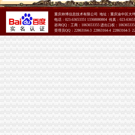
民生,民生|重庆在线
周克华系列劫案共抢现金55.5万主要花在家庭上-中新网
重庆永辉超市有限公司沙坪坝区童家桥分公司_【信用信息_诉讼信息_
重庆帅博信息技术有限公司 地址：重庆渝中区大坪
【重庆沙坪坝童家桥财务/审计/税务招聘网|2018年重庆沙坪坝童家桥财
电话：023-63653351 13368080804 传真：023-6365
咨询QQ：工商：1063653355 进出口权：1063653355
中国邮政储蓄银行股份有限公司重庆沙坪坝区童家桥支行_【电话地址_
受理员QQ：22863164-3 22863164-4 22863164-5 228
【重庆沙坪坝童家桥财务/会计助理招聘网|2018年重庆沙坪坝童家桥财
51La
【童家桥企业管理咨询公司】-今题童家桥企业管理咨询网
【重庆童家桥公司业务招聘网_公司业务招聘信息】-重庆智联招聘
重庆沙坪坝办理公司执照个体户执照记帐报税-童家桥工商注册|重庆酷
重庆沙坪坝童家桥会计实务培训,重庆沙坪坝童家桥会计实操培训班,
重庆美坎毕罗财务咨询有限公司联系方式_信用报告_工商信息-启信宝
【安明金有限公司】安明金有限公司招聘|待遇|面试|怎么样-看准网
重庆沙坪坝童家桥理财公司|重庆沙坪坝童家桥理财-重庆沙坪坝童家桥
【重庆美坎毕罗财务咨询有限公司工商信息】-阿土伯工商信息查询
沙坪坝区股份制企业招聘_重庆童家桥股份制企业招聘信息_求职找工作
【童家桥项目管理认证培训】-今题童家桥项目管理认证培训网
【重庆沙坪坝童家桥财务经理招聘网|2018年重庆沙坪坝童家桥财务经
重庆市沙坪坝区童家桥贸易公司_【电话地址_招聘信息_注册信息_信用
经济日报多媒体数字报刊
【重庆童家桥半导体招聘网_半导体招聘信息】-重庆智联招聘
【2017年童家桥村卫生站口腔科新招聘信息_电话_地址】-赶集网
【童家桥专利申请|童家桥专利注册】-今题童家桥专利申请网