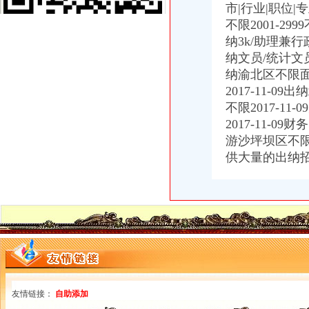
【58同城】重庆渝北龙溪香港公司注册_注册香港公司_离岸公司注册
市|行业|职位
重庆沙坪坝童家桥初级经济师培训公司|重庆沙坪坝童家桥初级经济师培
不限2001-299
重庆华庆阀门制造有限公司2017招聘信息_电话_地址-中华英才网
纳3k/助理兼行政
【58同城】大坪财务会计_大坪财会_大坪评估
纳文员/统计文员/
沙坪坝区童家桥街道松山路146号公共厕所改造装修工程_中国招标网_
纳渝北区不限面议
重庆玉言装饰工程有限公司_建筑装修装饰工程_覃家岗镇童家桥村白鹤
2017-11-0
重庆燃气集团股份有限公司|公司|重庆|有限_新浪财经_新浪网
不限2017-1
沙区童家桥街道办事处松山路146号公共厕所改造装修工程第二次招标_
：重庆燃气2017年第一季度报告_（）_公告正文
2017-11-
重庆沙坪坝童家桥歌手招聘网_重庆沙坪坝童家桥歌手人才网_重庆沙坪
游沙坪坝区不限3
重庆康名士办公用品商贸有限公司生意旺铺
供大量的出纳
华星创业：申万宏源证券承销保荐有限责任公司关于公司发行股份购买
重庆燃气：2017年第一季度报告_重庆燃气（）_公告正文_财
金融街控股股份有限公司公开发行2009年第一期公司券募集说明书摘
重庆市沙坪坝区信诚橡胶制品厂2017招聘信息_电话_地址-中华英才网
重庆燃气：2017年半年度报告（2017-08-30）_重庆燃气（）
证券日报-重庆燃气集团股份有限公司2017年第一季度报告正文
童家桥财务公司
【2017年江北区永研食品经营部新招聘信息_电话_地址】-赶集网
重庆燃气上市后现营收利润双降旗下配气站超租期7年惹官司_东方
友情链接：
自助添加
的主贴_用户中心_新浪股吧_财经_新浪网