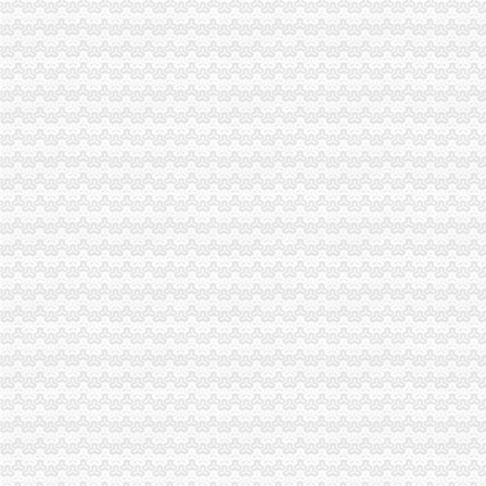
重庆孚博投资管理咨询有限公司
【重庆沙坪坝童家桥保险精算师招聘网|2018年重庆沙坪坝童家桥保险
重庆市沙坪坝区童家桥汽车修理厂_【信用信息_诉讼信息_财务信息_注
重庆市沙坪坝区童家桥贸易公司广龙糕点加工厂_【信用信息_诉讼信息
【重庆童家桥培训经理招聘网_培训经理招聘信息】-重庆智联招聘
重庆童家桥附近出纳招聘|重庆童家桥附近出纳职位信息汇总|重庆出纳
【重庆会计服务公司黄页】_顺企网
重庆童家桥附近出纳招聘|重庆童家桥附近出纳职位信息汇总|重庆出纳
【重庆沙坪坝童家桥统计招聘网|2018年重庆沙坪坝童家桥统计招聘信
沙坪坝学会计去哪里好？重庆财务会计今题网
重庆燃气集团股份有限公司|公司|重庆|有限_新浪财经_新浪网
重庆市沙坪坝区童家桥街道文化站新世纪卡拉OK厅_【信用信息_诉讼
中国工商银行股份有限公司重庆童家桥支行_【信用信息_诉讼信息_财
【58同城】重庆渝北龙溪香港公司注册_注册香港公司_离岸公司注册
重庆沙坪坝童家桥初级经济师培训公司|重庆沙坪坝童家桥初级经济师培
重庆华庆阀门制造有限公司2017招聘信息_电话_地址-中华英才网
【58同城】大坪财务会计_大坪财会_大坪评估
沙坪坝区童家桥街道松山路146号公共厕所改造装修工程_中国招标网_
重庆玉言装饰工程有限公司_建筑装修装饰工程_覃家岗镇童家桥村白鹤
重庆燃气集团股份有限公司|公司|重庆|有限_新浪财经_新浪网
沙区童家桥街道办事处松山路146号公共厕所改造装修工程第二次招标_