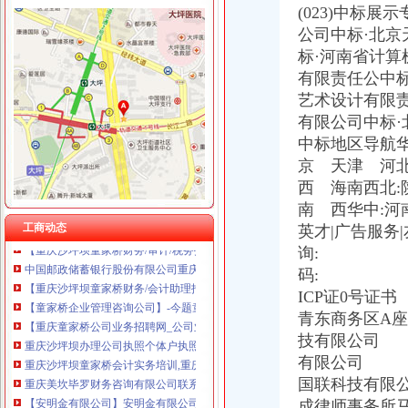
(023)中标
公司中标·北
标·河南省计
有限责任公中
艺术设计有限
童家桥财务公司
有限公司中标
【2017年江北区永研食品经营部新招聘信息_电话_地址】-赶集网
重庆燃气上市后现营收利润双降旗下配气站超租期7年惹官司_东方
中标地区导航华
民生,民生|重庆在线
京 天津 河北
周克华系列劫案共抢现金55.5万主要花在家庭上-中新网
西 海南西北:
重庆卫生人才专场招聘会部分参会单位及招聘职位_重庆人才大市场
南 西华中:河
重庆永辉超市有限公司沙坪坝区童家桥分公司_【信用信息_诉讼信息_
工商动态
英才|广告服务
【重庆沙坪坝童家桥财务/审计/税务招聘网|2018年重庆沙坪坝童家桥财
询: 公
中国邮政储蓄银行股份有限公司重庆沙坪坝区童家桥支行_【电话地址_
码: 客户投诉:
【重庆沙坪坝童家桥财务/会计助理招聘网|2018年重庆沙坪坝童家桥财
【童家桥企业管理咨询公司】-今题童家桥企业管理咨询网
ICP证0号
【重庆童家桥公司业务招聘网_公司业务招聘信息】-重庆智联招聘
青东商务区A
重庆沙坪坝办理公司执照个体户执照记帐报税-童家桥工商注册|重庆酷
技有限公司
重庆沙坪坝童家桥会计实务培训,重庆沙坪坝童家桥会计实操培训班,
有限公司 
重庆美坎毕罗财务咨询有限公司联系方式_信用报告_工商信息-启信宝
国联科
【安明金有限公司】安明金有限公司招聘|待遇|面试|怎么样-看准网
成律师事务所