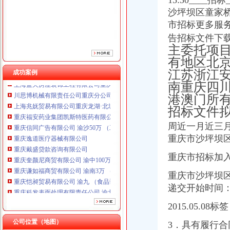
15:30___
重庆信同广告有限公司 渝沙50万 （工商注册）
沙坪坝区童家桥
重庆逸道医疗器械有限公司
重庆戴盛贷款咨询有限公司
市招标更多服务
重庆奎颜尼商贸有限公司 渝中100万 （工商注册）
告招标文件下
重庆谦如福商贸有限公司 渝南3万 （公司转让）
主委托项目
重庆恺昶贸易有限公司 渝九 （食品许可证）
有地区北
重庆科发表面处理有限责任公司 渝北800万 （进出口权）
江苏浙江
成功案例
上海蓝天房屋装饰工程有限公司重庆分公司 渝北 （工商注册）
南重庆四
川思博机械有限责任公司重庆分公司 渝江 （工商注册）
港澳门所
上海兆妩贸易有限公司重庆龙湖·北城天街分公司 （工商注册）
招标文件
重庆福安药业集团凯斯特医药有限公司 渝新100万 （进出口权）
重庆信同广告有限公司 渝沙50万 （工商注册）
周近一月近三
重庆逸道医疗器械有限公司
重庆市沙坪坝
重庆戴盛贷款咨询有限公司
重庆奎颜尼商贸有限公司 渝中100万 （工商注册）
重庆市招标加
重庆谦如福商贸有限公司 渝南3万 （公司转让）
重庆恺昶贸易有限公司 渝九 （食品许可证）
重庆市沙坪坝区童
重庆科发表面处理有限责任公司 渝北800万 （进出口权）
递交开始时间
上海蓝天房屋装饰工程有限公司重庆分公司 渝北 （工商注册）
2015.05.08标
川思博机械有限责任公司重庆分公司 渝江 （工商注册）
上海兆妩贸易有限公司重庆龙湖·北城天街分公司 （工商注册）
公司位置（地图）
3．具有履行合
重庆福安药业集团凯斯特医药有限公司 渝新100万 （进出口权）