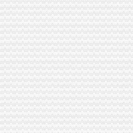
【2017年童家桥村卫生站口腔科新招聘信息_电话_地址】-赶集网
【童家桥专利申请|童家桥专利注册】-今题童家桥专利申请网
重庆孚博投资管理咨询有限公司
【重庆沙坪坝童家桥保险精算师招聘网|2018年重庆沙坪坝童家桥保险
重庆市沙坪坝区童家桥汽车修理厂_【信用信息_诉讼信息_财务信息_注
重庆市沙坪坝区童家桥贸易公司广龙糕点加工厂_【信用信息_诉讼信息
【重庆童家桥培训经理招聘网_培训经理招聘信息】-重庆智联招聘
重庆童家桥附近出纳招聘|重庆童家桥附近出纳职位信息汇总|重庆出纳
【重庆会计服务公司黄页】_顺企网
重庆童家桥附近出纳招聘|重庆童家桥附近出纳职位信息汇总|重庆出纳
【重庆沙坪坝童家桥统计招聘网|2018年重庆沙坪坝童家桥统计招聘信
沙坪坝学会计去哪里好？重庆财务会计今题网
重庆燃气集团股份有限公司|公司|重庆|有限_新浪财经_新浪网
重庆市沙坪坝区童家桥街道文化站新世纪卡拉OK厅_【信用信息_诉讼
中国工商银行股份有限公司重庆童家桥支行_【信用信息_诉讼信息_财
【58同城】重庆渝北龙溪香港公司注册_注册香港公司_离岸公司注册
重庆沙坪坝童家桥初级经济师培训公司|重庆沙坪坝童家桥初级经济师培
重庆华庆阀门制造有限公司2017招聘信息_电话_地址-中华英才网
【58同城】大坪财务会计_大坪财会_大坪评估
沙坪坝区童家桥街道松山路146号公共厕所改造装修工程_中国招标网_
重庆玉言装饰工程有限公司_建筑装修装饰工程_覃家岗镇童家桥村白鹤
重庆燃气集团股份有限公司|公司|重庆|有限_新浪财经_新浪网