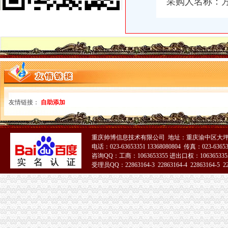
采购人名称：
中国工商银行股份有限公司重庆童家桥支行_【信用信息_诉讼信息_财
【58同城】重庆渝北龙溪香港公司注册_注册香港公司_离岸公司注册
重庆沙坪坝童家桥初级经济师培训公司|重庆沙坪坝童家桥初级经济师培
重庆华庆阀门制造有限公司2017招聘信息_电话_地址-中华英才网
【58同城】大坪财务会计_大坪财会_大坪评估
沙坪坝区童家桥街道松山路146号公共厕所改造装修工程_中国招标网_
重庆玉言装饰工程有限公司_建筑装修装饰工程_覃家岗镇童家桥村白鹤
重庆燃气集团股份有限公司|公司|重庆|有限_新浪财经_新浪网
沙区童家桥街道办事处松山路146号公共厕所改造装修工程第二次招标_
友情链接：
自助添加
：重庆燃气2017年第一季度报告_（）_公告正文
重庆沙坪坝童家桥歌手招聘网_重庆沙坪坝童家桥歌手人才网_重庆沙坪
重庆康名士办公用品商贸有限公司生意旺铺
华星创业：申万宏源证券承销保荐有限责任公司关于公司发行股份购买
重庆帅博信息技术有限公司 地址：重庆渝中区大坪
重庆燃气：2017年第一季度报告_重庆燃气（）_公告正文_财
电话：023-63653351 13368080804 传真：023-6365
咨询QQ：工商：1063653355 进出口权：1063653355
金融街控股股份有限公司公开发行2009年第一期公司券募集说明书摘
受理员QQ：22863164-3 22863164-4 22863164-5 228
重庆市沙坪坝区信诚橡胶制品厂2017招聘信息_电话_地址-中华英才网
51La
重庆燃气：2017年半年度报告（2017-08-30）_重庆燃气（）
证券日报-重庆燃气集团股份有限公司2017年第一季度报告正文
童家桥财务公司
【2017年江北区永研食品经营部新招聘信息_电话_地址】-赶集网
重庆燃气上市后现营收利润双降旗下配气站超租期7年惹官司_东方