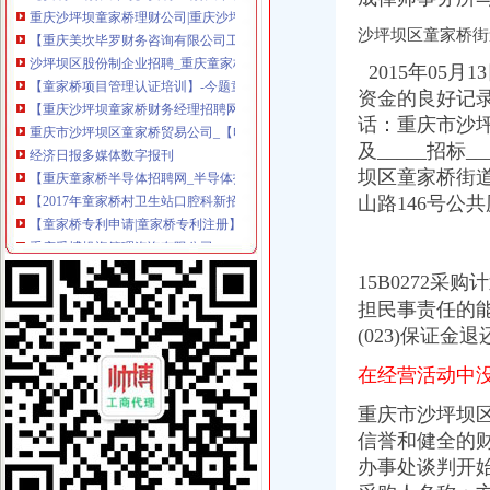
重庆沙坪坝童家桥理财公司|重庆沙坪坝童家桥理财-重庆沙坪坝童家桥
【重庆美坎毕罗财务咨询有限公司工商信息】-阿土伯工商信息查询
沙坪坝区童家桥街
沙坪坝区股份制企业招聘_重庆童家桥股份制企业招聘信息_求职找工作
2015年05月13日
【童家桥项目管理认证培训】-今题童家桥项目管理认证培训网
【重庆沙坪坝童家桥财务经理招聘网|2018年重庆沙坪坝童家桥财务经
资金的良好记录
重庆市沙坪坝区童家桥贸易公司_【电话地址_招聘信息_注册信息_信用
话：重庆市沙坪坝
经济日报多媒体数字报刊
及_____招标_
【重庆童家桥半导体招聘网_半导体招聘信息】-重庆智联招聘
坝区童家桥街道
【2017年童家桥村卫生站口腔科新招聘信息_电话_地址】-赶集网
山路146号公
【童家桥专利申请|童家桥专利注册】-今题童家桥专利申请网
重庆孚博投资管理咨询有限公司
【重庆沙坪坝童家桥保险精算师招聘网|2018年重庆沙坪坝童家桥保险
重庆市沙坪坝区童家桥汽车修理厂_【信用信息_诉讼信息_财务信息_注
15B0272采
重庆市沙坪坝区童家桥贸易公司广龙糕点加工厂_【信用信息_诉讼信息
担民事责任的
【重庆童家桥培训经理招聘网_培训经理招聘信息】-重庆智联招聘
(023)保证金退
重庆童家桥附近出纳招聘|重庆童家桥附近出纳职位信息汇总|重庆出纳
【重庆会计服务公司黄页】_顺企网
在经营活动中
重庆童家桥附近出纳招聘|重庆童家桥附近出纳职位信息汇总|重庆出纳
重庆市沙坪坝
【重庆沙坪坝童家桥统计招聘网|2018年重庆沙坪坝童家桥统计招聘信
沙坪坝学会计去哪里好？重庆财务会计今题网
信誉和健全的
重庆燃气集团股份有限公司|公司|重庆|有限_新浪财经_新浪网
办事处谈判开始
重庆市沙坪坝区童家桥街道文化站新世纪卡拉OK厅_【信用信息_诉讼