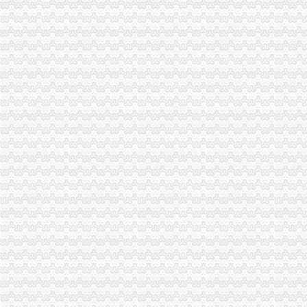
民生,民生|重庆在线
周克华系列劫案共抢现金55.5万主要花在家庭上-中新网
重庆卫生人才专场招聘会部分参会单位及招聘职位_重庆人才大市场
重庆永辉超市有限公司沙坪坝区童家桥分公司_【信用信息_诉讼信息_
【重庆沙坪坝童家桥财务/审计/税务招聘网|2018年重庆沙坪坝童家桥财
中国邮政储蓄银行股份有限公司重庆沙坪坝区童家桥支行_【电话地址_
【重庆沙坪坝童家桥财务/会计助理招聘网|2018年重庆沙坪坝童家桥财
【童家桥企业管理咨询公司】-今题童家桥企业管理咨询网
【重庆童家桥公司业务招聘网_公司业务招聘信息】-重庆智联招聘
重庆沙坪坝办理公司执照个体户执照记帐报税-童家桥工商注册|重庆酷
重庆沙坪坝童家桥会计实务培训,重庆沙坪坝童家桥会计实操培训班,
重庆美坎毕罗财务咨询有限公司联系方式_信用报告_工商信息-启信宝
【安明金有限公司】安明金有限公司招聘|待遇|面试|怎么样-看准网
重庆沙坪坝童家桥理财公司|重庆沙坪坝童家桥理财-重庆沙坪坝童家桥
【重庆美坎毕罗财务咨询有限公司工商信息】-阿土伯工商信息查询
沙坪坝区股份制企业招聘_重庆童家桥股份制企业招聘信息_求职找工作
【童家桥项目管理认证培训】-今题童家桥项目管理认证培训网
【重庆沙坪坝童家桥财务经理招聘网|2018年重庆沙坪坝童家桥财务经
重庆市沙坪坝区童家桥贸易公司_【电话地址_招聘信息_注册信息_信用
经济日报多媒体数字报刊
【重庆童家桥半导体招聘网_半导体招聘信息】-重庆智联招聘